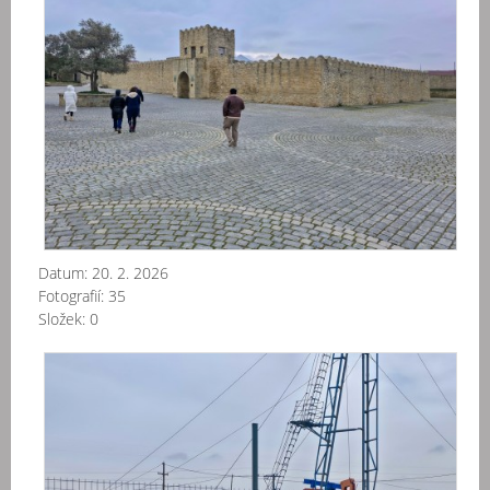
Sur
-
At
-
ch
oh
20
02
Datum:
20. 2. 2026
Fotografií:
35
Složek:
0
Aze
-
Mə
-
Ya
Da