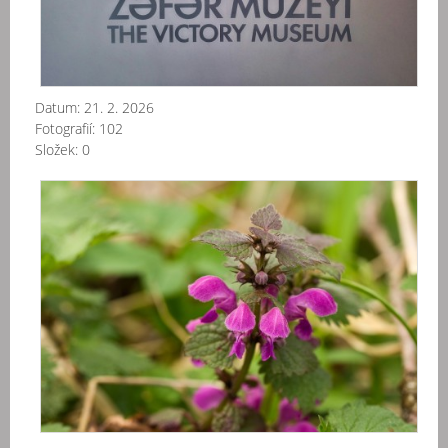
Datum:
21. 2. 2026
Fotografií:
102
Složek:
0
Kuk
Sta
Žir
20
04