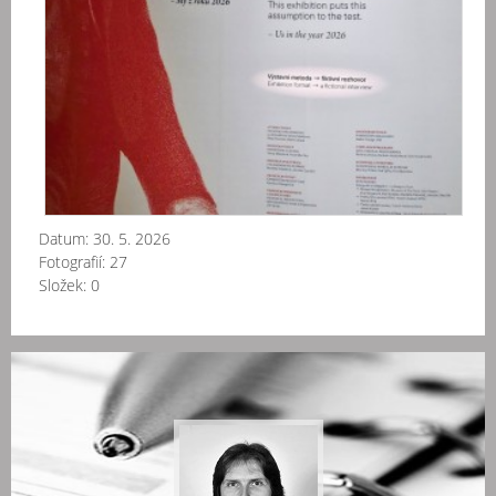
Datum:
30. 5. 2026
Fotografií:
27
Složek:
0