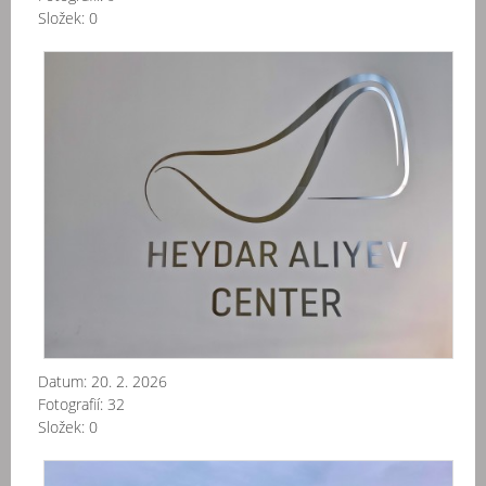
Složek:
0
Aze
-
Ba
-
Ce
Hej
Ali
20
02
Datum:
20. 2. 2026
Fotografií:
32
Složek:
0
Aze
-