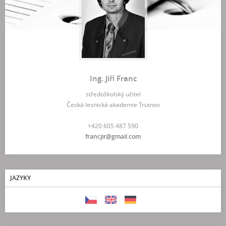
Ing. Jiří Franc
středoškolský učitel
Česká lesnická akademie Trutnov
+420 605 487 590
francjir@gmail.com
JAZYKY