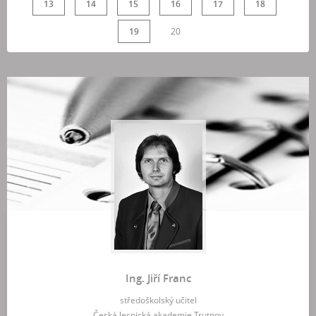
13
14
15
16
17
18
19
20
Ing. Jiří Franc
středoškolský učitel
Česká lesnická akademie Trutnov