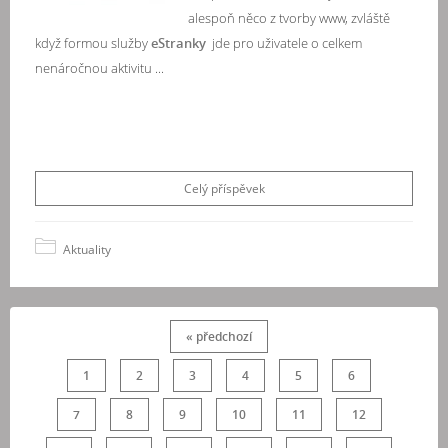
alespoň něco z tvorby www, zvláště
když formou služby
eStranky
jde pro uživatele o celkem
nenáročnou aktivitu ...
Celý příspěvek
Aktuality
« předchozí
1
2
3
4
5
6
7
8
9
10
11
12