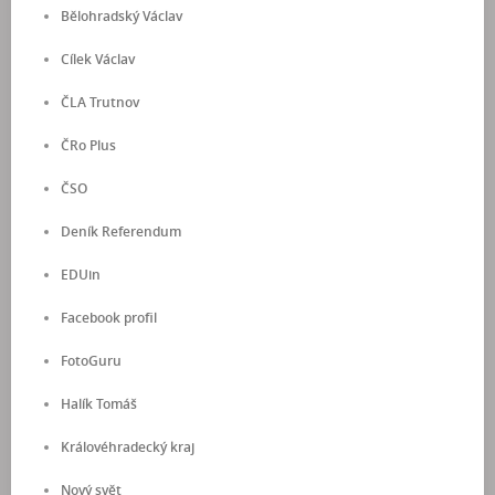
Bělohradský Václav
Cílek Václav
ČLA Trutnov
ČRo Plus
ČSO
Deník Referendum
EDUin
Facebook profil
FotoGuru
Halík Tomáš
Královéhradecký kraj
Nový svět