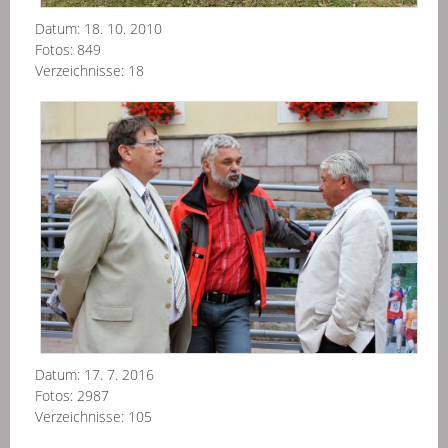
Datum:
18. 10. 2010
Fotos:
849
Verzeichnisse:
18
Z
Jan
Láz
Datum:
17. 7. 2016
Fotos:
2987
Verzeichnisse:
105