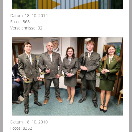
Datum:
18. 10. 2014
Fotos:
868
Verzeichnisse:
32
Die
For
Tru
Datum:
18. 10. 2010
Fotos:
8352