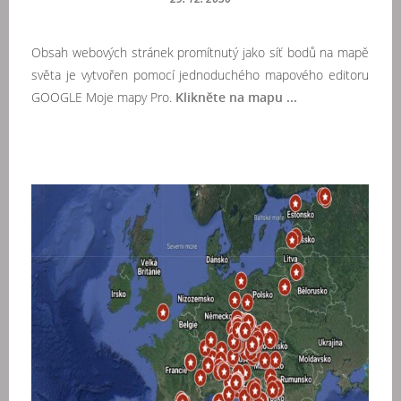
Obsah webových stránek promítnutý jako síť bodů na mapě
světa je vytvořen pomocí jednoduchého mapového editoru
GOOGLE Moje mapy Pro.
Klikněte na mapu ...