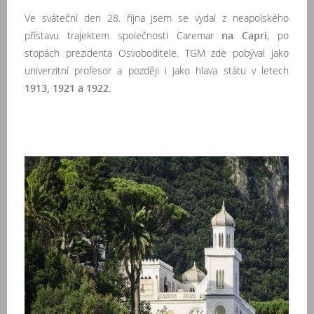
Ve sváteční den 28. října jsem se vydal z neapolského
přístavu trajektem společnosti Caremar
na Capri
, po
stopách prezidenta Osvoboditele. TGM zde pobýval jako
univerzitní profesor a později i jako hlava státu v letech
1913, 1921 a 1922
.