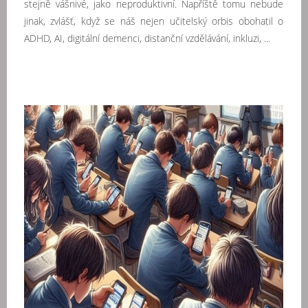
stejně vášnivé, jako neproduktivní. Napříště tomu nebude
jinak, zvlášť, když se náš nejen učitelský orbis obohatil o
ADHD, AI, digitální demenci, distanční vzdělávání, inkluzi, ...