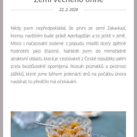
22. 2. 2026
Nikdy jsem nepředpokládal, že první ze zemí Zakavkazí,
kterou navštívím bude právě Azerbajdžán a to ještě v zimě.
Místo i načasování zvolené z popudu mladší dcery zpětně
hodnotím jako šťastné. Nahlédli jsem do mimořádně
atraktivní oblasti, která je cestovateli z České republiky zatím
zcela bezdůvodně opomíjena. Rozsah poznatků a pestrost
zážitků, které jsme během jedenácti dnů na počátku února
nasbírali, to předčilo má očekávání.