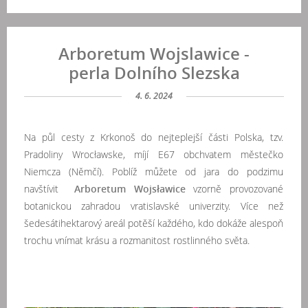
Arboretum Wojslawice -
perla Dolního Slezska
4. 6. 2024
Na půl cesty z Krkonoš do nejteplejší části Polska, tzv.
Pradoliny Wrocławske, míjí E67 obchvatem městečko
Niemcza (Němčí). Poblíž můžete od jara do podzimu
navštívit
Arboretum Wojsławice
vzorně provozované
botanickou zahradou vratislavské univerzity. Více než
šedesátihektarový areál potěší každého, kdo dokáže alespoň
trochu vnímat krásu a rozmanitost rostlinného světa.