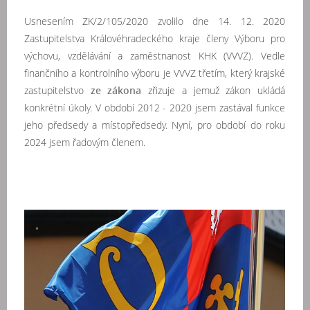
Usnesením ZK/2/105/2020 zvolilo dne 14. 12. 2020
Zastupitelstva Královéhradeckého kraje členy Výboru pro
výchovu, vzdělávání a zaměstnanost KHK (VVVZ). Vedle
finančního a kontrolního výboru je VVVZ třetím, který krajské
zastupitelstvo
ze zákona
zřizuje a jemuž zákon ukládá
konkrétní úkoly.
V období 2012 - 2020 jsem zastával funkce
jeho předsedy a místopředsedy. Nyní, pro období do roku
2024 jsem řadovým členem.