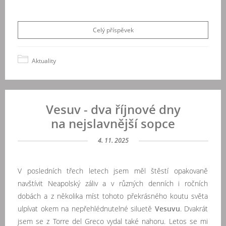
Celý příspěvek
Aktuality
Vesuv - dva říjnové dny
na nejslavnější sopce
4. 11. 2025
V posledních třech letech jsem měl štěstí opakovaně
navštívit Neapolský záliv a v různých denních i ročních
dobách a z několika míst tohoto překrásného koutu světa
ulpívat okem na nepřehlédnutelné siluetě
Vesuvu
. Dvakrát
jsem se z Torre del Greco vydal také nahoru. Letos se mi