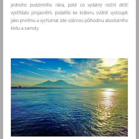
jednoho podzimního rána, poté co vydatný noční déšť
vystřídalo projasnění, podařilo ke kráteru svižně vystoupit
jako prvnímu a vychutnat zde vzácnou půlhodinu absolutního
klidu a samoty.