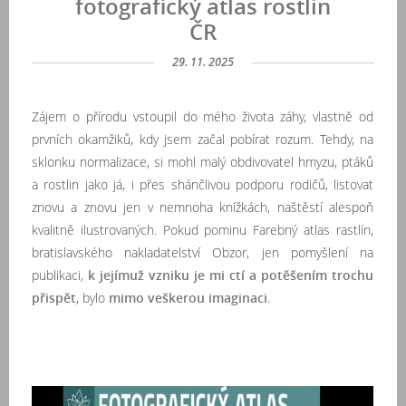
fotografický atlas rostlin
ČR
29. 11. 2025
Zájem o přírodu vstoupil do mého života záhy, vlastně od
prvních okamžiků, kdy jsem začal pobírat rozum. Tehdy, na
sklonku normalizace, si mohl malý obdivovatel hmyzu, ptáků
a rostlin jako já, i přes shánčlivou podporu rodičů, listovat
znovu a znovu jen v nemnoha knížkách, naštěstí alespoň
kvalitně ilustrovaných. Pokud pominu Farebný atlas rastlín,
bratislavského nakladatelství Obzor, jen pomyšlení na
publikaci,
k jejímuž vzniku je mi ctí a potěšením trochu
přispět
, bylo
mimo veškerou imaginaci
.