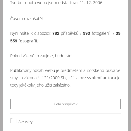
Tvorbu tohoto webu jsem odstartoval 11. 12. 2006.
Časem rozkošatěl.
Nyní máte k dispozici:
příspěvků /
fotogalerií /
782
993
39
fotografií
.
559
Pokud vás něco zaujme, budu rád!
Publikovaný obsah webu je předmětem autorského práva ve
smyslu zákona č. 121/2000 Sb., §11 a bez
svolení autora
je
tedy jakékoliv jeho užití zakázáno!
Celý příspěvek
Aktuality