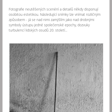
Fotografie neutěšených scenérií a detailů někdy disponují
osobitou estetikou. Následující snímky lze vnímat rozličným
způsobem - já se nad nimi zamýšlím jako nad drobnými
symboly ústupu jedné společenské epochy, dozvuky
turbulencí lidských osudů 20. století...