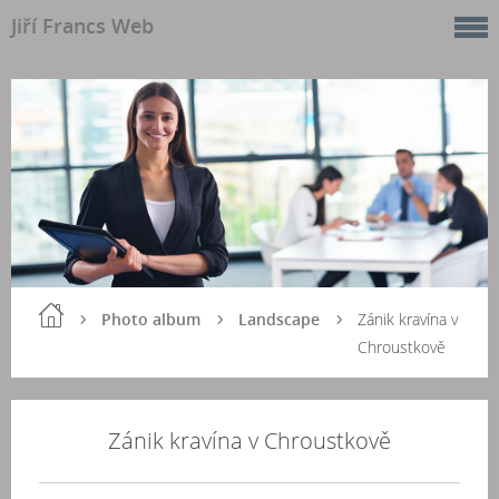
Jiří Francs Web
Photo album
Landscape
Zánik kravína v
Chroustkově
Zánik kravína v Chroustkově