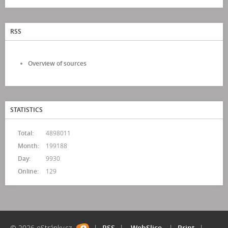
RSS
Overview of sources
STATISTICS
Total:
4898011
Month:
199188
Day:
9930
Online:
129
© 2026 eStránky.cz
|
RSS
|
WebSlice
|
Print
|