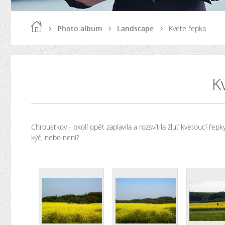
Photo album
Landscape
Kvete řepka
K
Chroustkov - okolí opět zaplavila a rozsvítila žluť kvetoucí ř
kýč, nebo není?