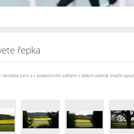
vete řepka
epky. Neodolal jsem a s podvečerním světlem v zádech párkrát zmáčkl spouš