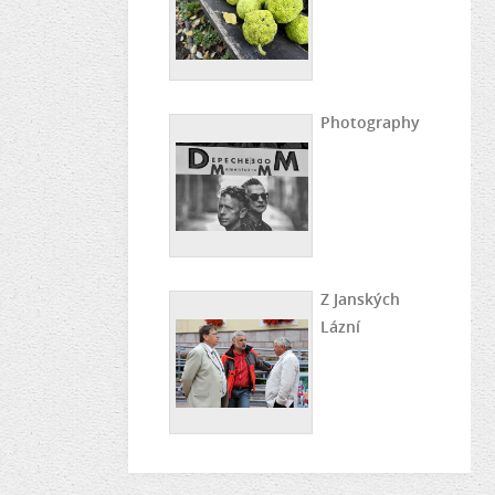
Photography
Z Janských
Lázní