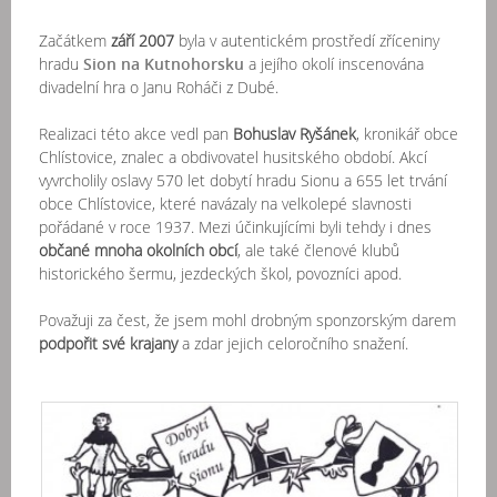
Začátkem
září 2007
byla v autentickém prostředí zříceniny
hradu
Sion na Kutnohorsku
a jejího okolí inscenována
divadelní hra o Janu Roháči z Dubé.
Realizaci této akce vedl pan
Bohuslav Ryšánek
, kronikář obce
Chlístovice, znalec a obdivovatel husitského období. Akcí
vyvrcholily oslavy 570 let dobytí hradu Sionu a 655 let trvání
obce Chlístovice, které navázaly na velkolepé slavnosti
pořádané v roce 1937. Mezi účinkujícími byli tehdy i dnes
občané mnoha okolních obcí
, ale také členové klubů
historického šermu, jezdeckých škol, povozníci apod.
Považuji za čest, že jsem mohl drobným sponzorským darem
podpořit své krajany
a zdar jejich celoročního snažení.