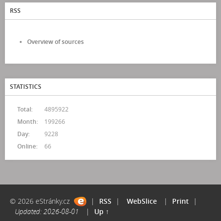
RSS
Overview of sources
STATISTICS
Total:
4895922
Month:
199266
Day:
9228
Online:
66
© 2026 eStránky.cz
|
RSS
|
WebSlice
|
Print
|
Updated: 2026-08-01
|
Up ↑