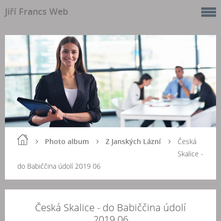
Jiří Francs Web
Photo album
Z Janských Lázní
Česká
Skalice -
do Babiččina údolí 2019 06
Česká Skalice - do Babiččina údolí
2019 06