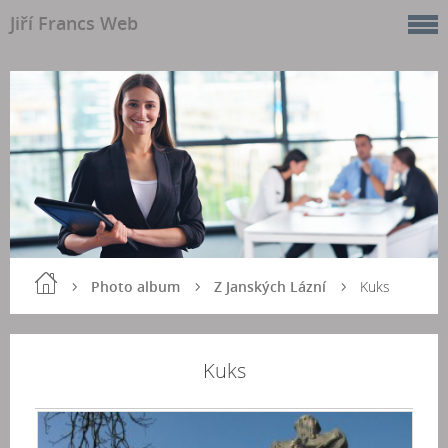
Jiří Francs Web
Photo album
Z Janských Lázní
Kuks
Kuks