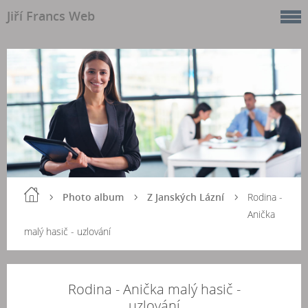
Jiří Francs Web
Photo album
Z Janských Lázní
Rodina -
Anička
malý hasič - uzlování
Rodina - Anička malý hasič -
uzlování