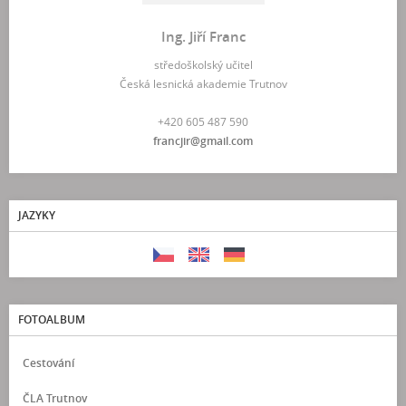
Ing. Jiří Franc
středoškolský učitel
Česká lesnická akademie Trutnov
+420 605 487 590
francjir@gmail.com
JAZYKY
FOTOALBUM
Cestování
ČLA Trutnov