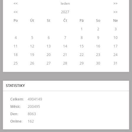
<<
leden
>>
<<
2027
>>
Po
Út
St
Čt
Pá
So
Ne
1
2
3
4
5
6
7
8
9
10
11
12
13
14
15
16
17
18
19
20
21
22
23
24
25
26
27
28
29
30
31
STATISTIKY
Celkem:
4904149
Měsíc:
200495
Den:
8063
Online:
162