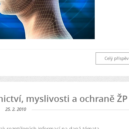
Celý příspě
nictví, myslivosti a ochraně ŽP
25. 2. 2010
ak rozptýlených informací na daná témata ...