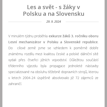
Les a svět - s žáky v
Polsku a na Slovensku
29. 9. 2024
V minulém týdnu proběhla
exkurze žáků 3. ročníku oboru
Lesní mechanizátor v Polsku a Slovenské republice
.
Do cílové země jsme se vzhledem k poměrně dobře
známému rozdílu mezi kvalitou české a polské dálniční sítě
vydali přes čtveřici jižních vojvodství. Důležitou součástí
třídenního výjezdu byla propagace jednoleté nástavby
specializované na obsluhu těžebně dopravních strojů, kterou
v letech 2004-24 úspěšně absolvovalo již 72 zájemců ze
zahraničí.