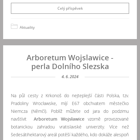
Celý příspěvek
Aktuality
Arboretum Wojslawice -
perla Dolního Slezska
4. 6. 2024
Na půl cesty z Krkonoš do nejteplejší části Polska, tzv.
Pradoliny Wrocławske, míjí E67 obchvatem městečko
Niemcza (Němčí). Poblíž můžete od jara do podzimu
navštívit
Arboretum Wojsławice
vzorně provozované
botanickou zahradou vratislavské univerzity. Více než
šedesátihektarový areál potěší každého, kdo dokáže alespoň