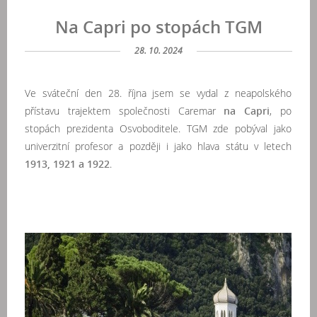
Na Capri po stopách TGM
28. 10. 2024
Ve sváteční den 28. října jsem se vydal z neapolského
přístavu trajektem společnosti Caremar
na Capri
, po
stopách prezidenta Osvoboditele. TGM zde pobýval jako
univerzitní profesor a později i jako hlava státu v letech
1913, 1921 a 1922
.