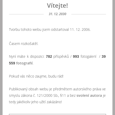
Vítejte!
31. 12. 2030
Tvorbu tohoto webu jsem odstartoval 11. 12. 2006.
Časem rozkošatěl.
Nyní máte k dispozici:
příspěvků /
fotogalerií /
782
993
39
fotografií
.
559
Pokud vás něco zaujme, budu rád!
Publikovaný obsah webu je předmětem autorského práva ve
smyslu zákona č. 121/2000 Sb., §11 a bez
svolení autora
je
tedy jakékoliv jeho užití zakázáno!