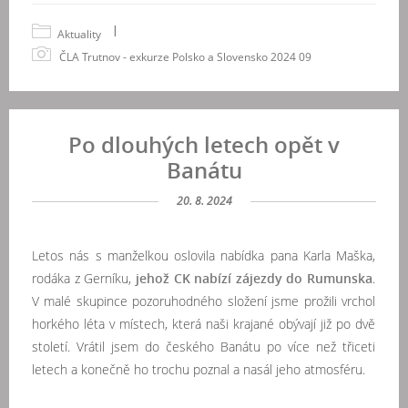
|
Aktuality
ČLA Trutnov - exkurze Polsko a Slovensko 2024 09
Po dlouhých letech opět v
Banátu
20. 8. 2024
Letos nás s manželkou oslovila nabídka pana Karla Maška,
rodáka z Gerníku,
jehož CK nabízí zájezdy do Rumunska
.
V malé skupince pozoruhodného složení jsme prožili vrchol
horkého léta v místech, která naši krajané obývají již po dvě
století. Vrátil jsem do českého Banátu po více než třiceti
letech a konečně ho trochu poznal a nasál jeho atmosféru.