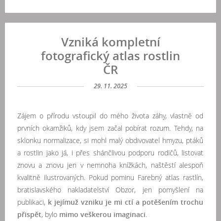
Vzniká kompletní
fotografický atlas rostlin
ČR
29. 11. 2025
Zájem o přírodu vstoupil do mého života záhy, vlastně od
prvních okamžiků, kdy jsem začal pobírat rozum. Tehdy, na
sklonku normalizace, si mohl malý obdivovatel hmyzu, ptáků
a rostlin jako já, i přes shánčlivou podporu rodičů, listovat
znovu a znovu jen v nemnoha knížkách, naštěstí alespoň
kvalitně ilustrovaných. Pokud pominu Farebný atlas rastlín,
bratislavského nakladatelství Obzor, jen pomyšlení na
publikaci,
k jejímuž vzniku je mi ctí a potěšením trochu
přispět
, bylo
mimo veškerou imaginaci
.