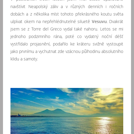
navštívit Neapolský záliv a v různých denních i ročních
dobách a z několika míst tohoto překrásného koutu světa
ulpívat okem na nepřehlédnutelné siluetě
Vesuvu
. Dvakrát
jsem se z Torre del Greco vydal také nahoru. Letos se mi
jednoho podzimního rána, poté co vydatný noční déšť
vystřídalo projasnění, podařilo ke kráteru svižně vystoupit
jako prvnímu a vychutnat zde vzácnou půlhodinu absolutního
klidu a samoty.