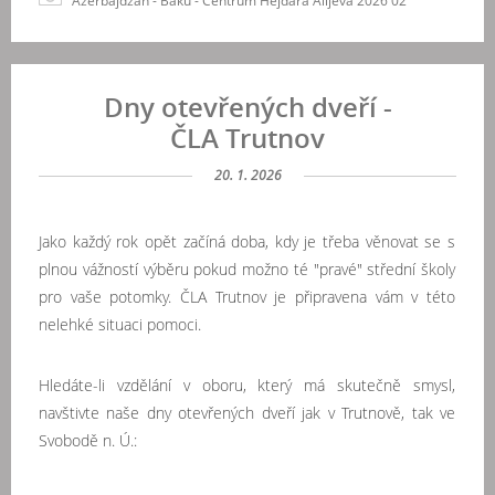
Azerbajdžán - Baku - Centrum Hejdara Alijeva 2026 02
Dny otevřených dveří -
ČLA Trutnov
20. 1. 2026
Jako každý rok opět začíná doba, kdy
je třeba věnovat se s
plnou vážností výběru pokud možno té "pravé" střední školy
pro vaše potomky. ČLA Trutnov je připravena vám v této
nelehké situaci pomoci.
Hledáte-li vzdělání v oboru, který má skutečně smysl,
navštivte naše dny otevřených dveří jak v Trutnově, tak ve
Svobodě n. Ú.: