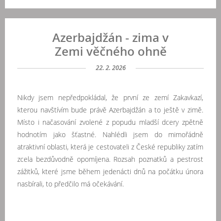
Azerbajdžán - zima v
Zemi věčného ohně
22. 2. 2026
Nikdy jsem nepředpokládal, že první ze zemí Zakavkazí,
kterou navštívím bude právě Azerbajdžán a to ještě v zimě.
Místo i načasování zvolené z popudu mladší dcery zpětně
hodnotím jako šťastné. Nahlédli jsem do mimořádně
atraktivní oblasti, která je cestovateli z České republiky zatím
zcela bezdůvodně opomíjena. Rozsah poznatků a pestrost
zážitků, které jsme během jedenácti dnů na počátku února
nasbírali, to předčilo má očekávání.