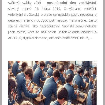
světové svátky vřadil
mezinárodní den vzdělávání
,
slavený poprvé 24. ledna 2019. O významu vzdělání,
vzdělávání a učitelské profese se zpravidla spory nevedou, o
detailech a jejich budoucnosti naopak nekonečné, často
stejně vášnivé, jako neproduktivní. Napříště tomu nebude
jinak, zvlášť, když se náš nejen učitelský orbis obohatil o
ADHD, AI, digitální demenci, distanční vzdělávání, inkluzi, ...