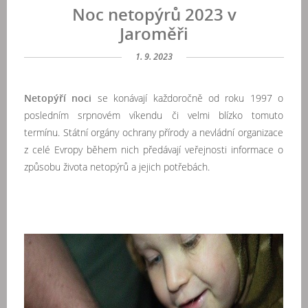
Noc netopýrů 2023 v
Jaroměři
1. 9. 2023
Netopýří noci
se konávají každoročně od roku 1997 o
posledním srpnovém víkendu či velmi blízko tomuto
termínu. Státní orgány ochrany přírody a nevládní organizace
z celé Evropy během nich předávají veřejnosti informace o
způsobu života netopýrů a jejich potřebách.