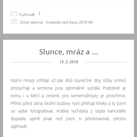
|
V přírodě
Zmije obecná - Svoboda nad Úpou 2018 04
Slunce, mráz a ...
15. 2. 2018
Noční mrazy střídají už pár dnů slunečné dny, šišky smrků
prosychají a semena jsou optimálně vyzrálá. Podobně je
tomu i u klečí a omorik, pro semenožrouty je prostřeno.
Přímo před okna školní budovy nyní přilétají křivky a ty jsem
se vydal fotografovat. Krátká vycházka z tepla kanceláře
dopadla úplně jinak než jsem si představoval, přesto
zajímavě.