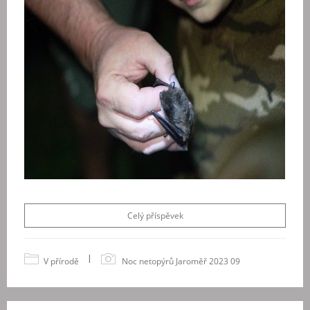
Celý příspěvek
|
V přírodě
Noc netopýrů Jaroměř 2023 09