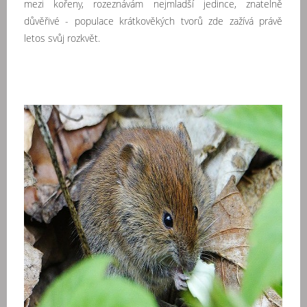
mezi kořeny, rozeznávám nejmladší jedince, znatelně
důvěřivé - populace
krátkověkých tvorů zde zažívá právě
letos svůj rozkvět.