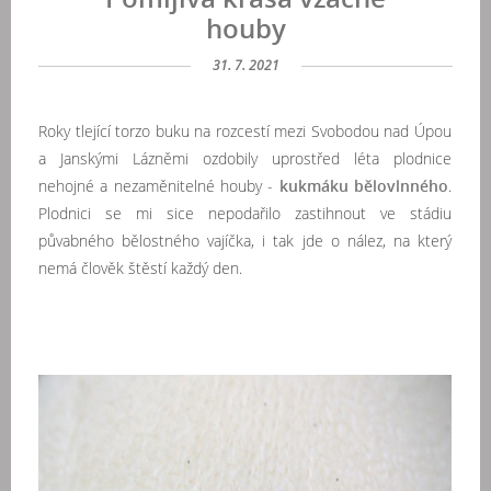
houby
31. 7. 2021
Roky tlející torzo buku na rozcestí mezi Svobodou nad Úpou
a Janskými Lázněmi ozdobily uprostřed léta plodnice
nehojné a nezaměnitelné houby -
kukmáku bělovlnného
.
Plodnici se mi sice nepodařilo zastihnout ve stádiu
půvabného bělostného vajíčka, i tak jde o nález, na který
nemá člověk štěstí každý den.