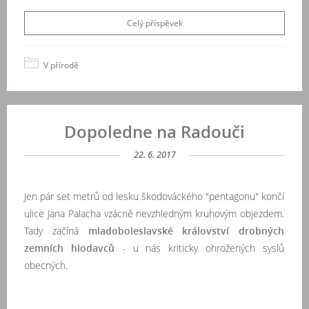
Celý příspěvek
V přírodě
Dopoledne na Radouči
22. 6. 2017
Jen pár set metrů od lesku škodováckého "pentagonu" končí
ulice Jana Palacha vzácně nevzhledným kruhovým objezdem.
Tady začíná
mladoboleslavské království drobných
zemních hlodavců
- u nás kriticky ohrožených syslů
obecných.