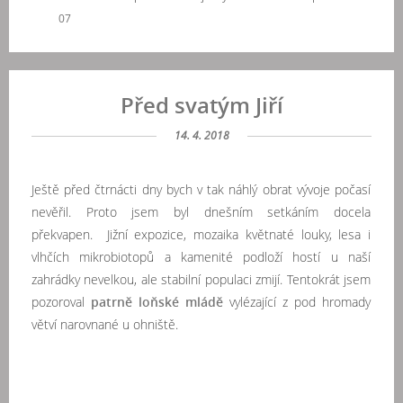
07
Před svatým Jiří
14. 4. 2018
Ještě před čtrnácti dny bych v tak náhlý obrat vývoje počasí
nevěřil. Proto jsem byl dnešním setkáním docela
překvapen. Jižní expozice, mozaika květnaté louky, lesa i
vlhčích mikrobiotopů a kamenité podloží hostí u naší
zahrádky nevelkou, ale stabilní populaci zmijí. Tentokrát jsem
pozoroval
patrně loňské mládě
vylézající z pod hromady
větví narovnané u ohniště.