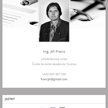
Ing. Jiří Franc
středoškolský učitel
Česká lesnická akademie Trutnov
+420 605 487 590
francjir@gmail.com
JAZYKY