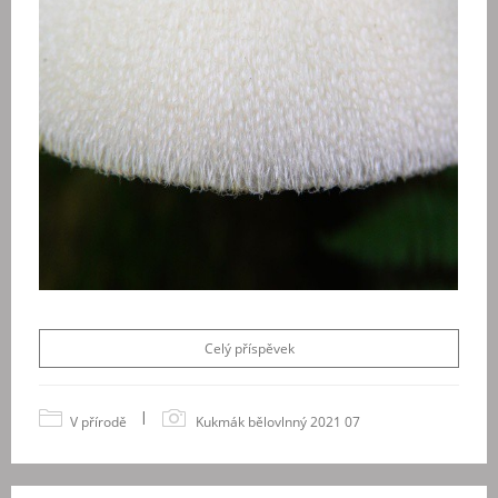
Celý příspěvek
|
V přírodě
Kukmák bělovlnný 2021 07