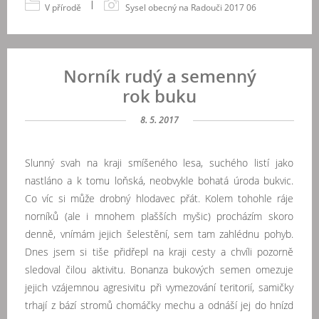
|
V přírodě
Sysel obecný na Radouči 2017 06
Norník rudý a semenný
rok buku
8. 5. 2017
Slunný svah na kraji smíšeného lesa, suchého listí jako
nastláno a k tomu loňská, neobvykle bohatá úroda bukvic.
Co víc si může drobný hlodavec přát. Kolem tohohle ráje
norníků (ale i mnohem plašších myšic) procházím skoro
denně, vnímám jejich šelestění, sem tam zahlédnu pohyb.
Dnes jsem si tiše přidřepl na kraji cesty a chvíli pozorně
sledoval čilou aktivitu. Bonanza bukových semen omezuje
jejich vzájemnou agresivitu při vymezování teritorií, samičky
trhají z bází stromů chomáčky mechu a odnáší jej do hnízd