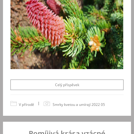
Celý příspěvek
|
V přírodě
Smrky kvetou a umírají 2022 05
Pomíjivá krása vzácné