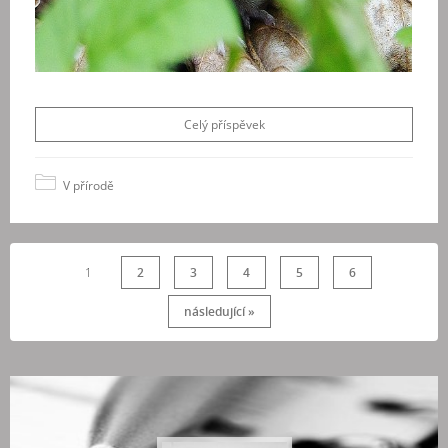
Celý příspěvek
V přírodě
1
2
3
4
5
6
následující »