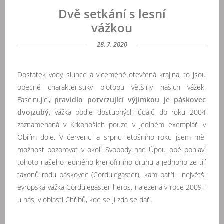
Dvě setkání s lesní
vážkou
28. 7. 2020
Dostatek vody, slunce a víceméně otevřená krajina, to jsou
obecné charakteristiky biotopu většiny našich vážek.
Fascinující,
pravidlo potvrzující výjimkou je páskovec
dvojzubý
, vážka podle dostupných údajů do roku 2004
zaznamenaná v Krkonoších pouze v jediném exempláři v
Obřím dole. V červenci a srpnu letošního roku jsem měl
možnost pozorovat v okolí Svobody nad Úpou obě pohlaví
tohoto našeho jediného krenofilního druhu a jednoho ze tří
taxonů rodu páskovec (Cordulegaster), kam patří i největší
evropská vážka Cordulegaster heros, nalezená v roce 2009 i
u nás, v oblasti Chřibů, kde se jí zdá se daří.