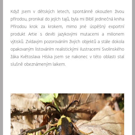
Když jsem v dětských letech, spontánně okouzlen živou
přírodou, pronikal do jejích tajů, byla mi Biblí jedinečná kniha
Přírodou krok za krokem, mimo jiné úspěšný exportní
produkt Artie s devíti jazykovými mutacemi a milionem
výtisků. Zvídavým pozorováním živých objektů a stále dokola
opakovaným listováním realistickými ilustracemi Svolinského
žáka Květoslava Híska jsem se nakonec v této oblasti stal
slušně obeznámeným laikem.