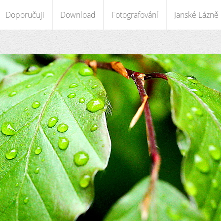
Doporučuji
Download
Fotografování
Janské Lázně