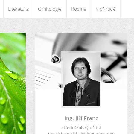
Literatura
Ornitologie
Rodina
V přírodě
Ing. Jiří Franc
středoškolský učitel
Česká lesnická akademie Trutnov