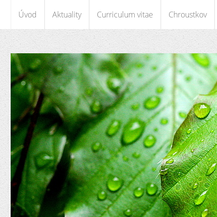
Úvod
Aktuality
Curriculum vitae
Chroustkov