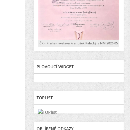
ČR - Praha - výstava František Palacký v NM 2026 05
PLOVOUCÍ WIDGET
TOPLIST
OBLÍBENÉ ODKAZY