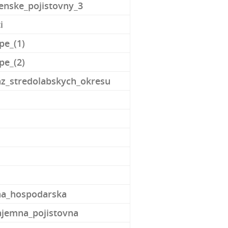
nske_pojistovny_3
ti
pe_(1)
pe_(2)
vaz_stredolabskych_okresu
zna_hospodarska
ajemna_pojistovna