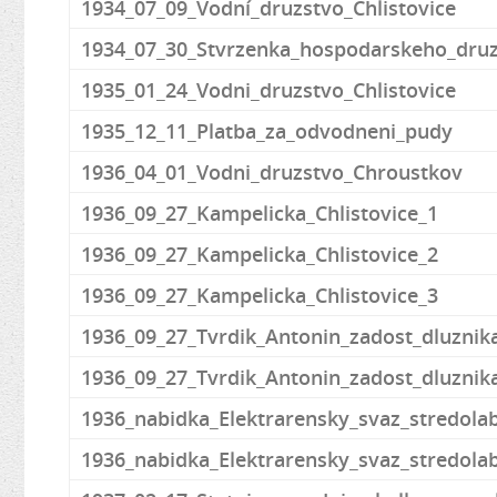
1934_07_09_Vodní_druzstvo_Chlistovice
1934_07_30_Stvrzenka_hospodarskeho_druz
1935_01_24_Vodni_druzstvo_Chlistovice
1935_12_11_Platba_za_odvodneni_pudy
1936_04_01_Vodni_druzstvo_Chroustkov
1936_09_27_Kampelicka_Chlistovice_1
1936_09_27_Kampelicka_Chlistovice_2
1936_09_27_Kampelicka_Chlistovice_3
1936_09_27_Tvrdik_Antonin_zadost_dluznika
1936_09_27_Tvrdik_Antonin_zadost_dluznika
1936_nabidka_Elektrarensky_svaz_stredola
1936_nabidka_Elektrarensky_svaz_stredola