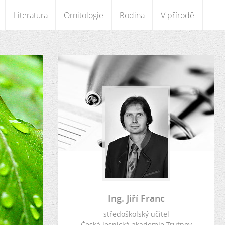
Literatura
Ornitologie
Rodina
V přírodě
Ing. Jiří Franc
středoškolský učitel
Česká lesnická akademie Trutnov