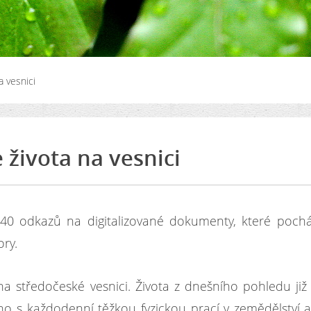
 vesnici
 života na vesnici
140 odkazů na digitalizované dokumenty, které pochá
ry.
na středočeské vesnici. Života z dnešního pohledu již
o s každodenní těžkou fyzickou prací v zemědělství a