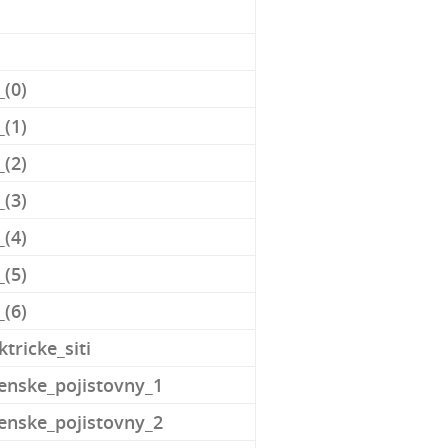
_(0)
(1)
_(2)
_(3)
_(4)
_(5)
_(6)
tricke_siti
enske_pojistovny_1
nske_pojistovny_2