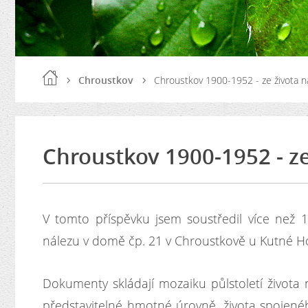
Chroustkov
Chroustkov 1900-1952 - ze života na
Chroustkov 1900-1952 - ze
V tomto příspěvku jsem soustředil více než 
nálezu v domě čp. 21 v Chroustkově u Kutné Ho
Dokumenty skládají mozaiku půlstoletí života 
představitelné hmotné úrovně, života spojenéh