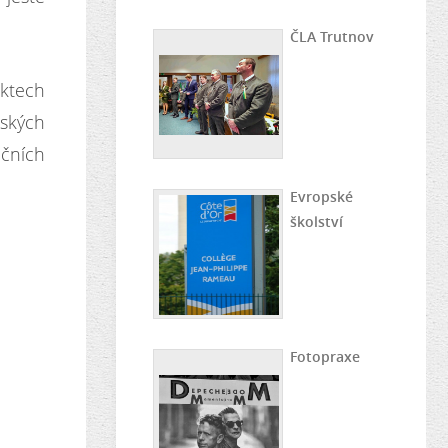
ČLA Trutnov
ktech
dských
nčních
Evropské
školství
Fotopraxe