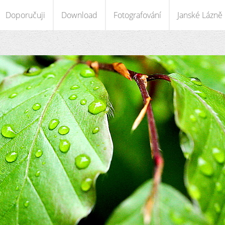
Doporučuji
Download
Fotografování
Janské Lázně