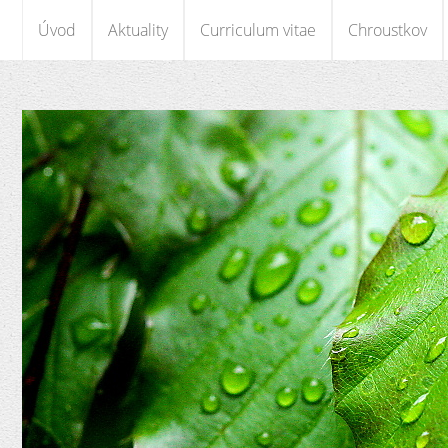
Úvod
Aktuality
Curriculum vitae
Chroustkov