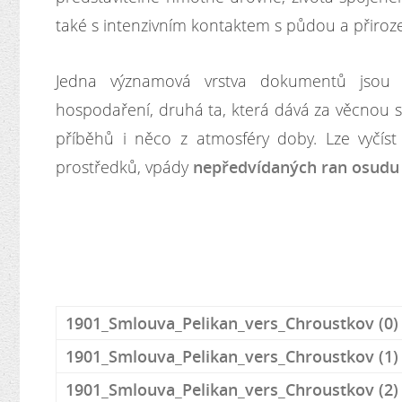
také s intenzivním kontaktem s půdou a přiroze
Jedna významová vrstva dokumentů jsou v
hospodaření, druhá ta, která dává za věcnou st
příběhů i něco z atmosféry doby. Lze vyčíst
prostředků, vpády
nepředvídaných ran osud
1901_Smlouva_Pelikan_vers_Chroustkov (0)
1901_Smlouva_Pelikan_vers_Chroustkov (1)
1901_Smlouva_Pelikan_vers_Chroustkov (2)