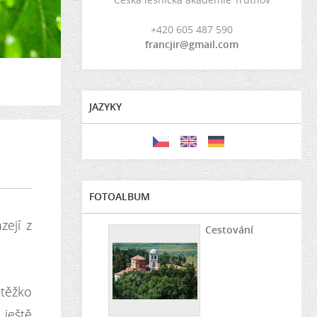
+420 605 487 590
francjir@gmail.com
JAZYKY
FOTOALBUM
zejí z
Cestování
 těžko
 ještě