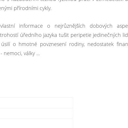
nými přírodními cykly.
lastní informace o nejrůznějších dobových aspe
rohostí úředního jazyka tušit peripetie jedinečných li
 úsilí o hmotné povznesení rodiny, nedostatek fina
u
- nemoci, války ...