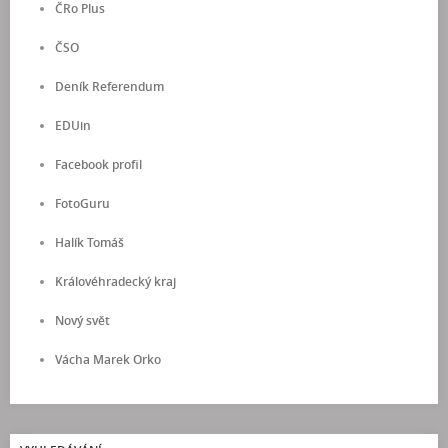
ČRo Plus
ČSO
Deník Referendum
EDUin
Facebook profil
FotoGuru
Halík Tomáš
Královéhradecký kraj
Nový svět
Vácha Marek Orko