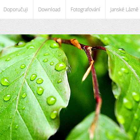
Doporučuji
Download
Fotografování
Janské Lázně