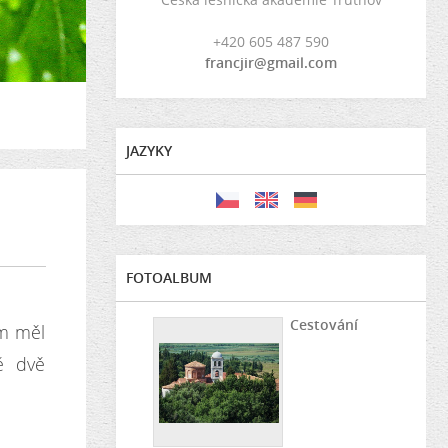
+420 605 487 590
francjir@gmail.com
JAZYKY
FOTOALBUM
Cestování
em měl
ě dvě