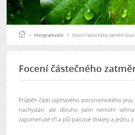
Fotografování
Focení částečného zatmění Slun
Focení částečného zatměn
Průběh části zajímavého astronomického jevu 
nachystán, ale dlouho jsem nemohl sehnat v
zapomenuté tří a půl palcové diskety a jednu z 