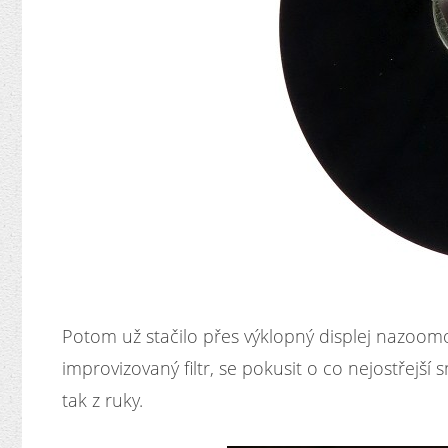
Potom už stačilo přes výklopný displej nazoom
improvizovaný filtr, se pokusit o co nejostřejší 
tak z ruky.