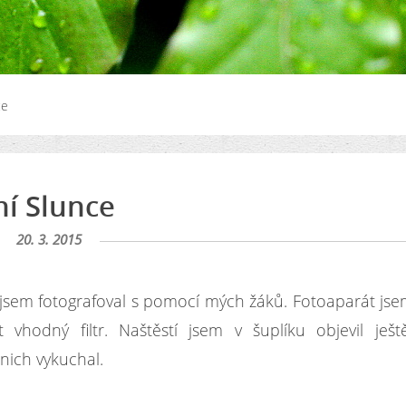
ce
í Slunce
20. 3. 2015
jsem fotografoval s pomocí mých žáků. Fotoaparát js
hodný filtr. Naštěstí jsem v šuplíku objevil ješt
nich vykuchal.