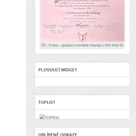
ČR - Praha - výstava František Palacký v NM 2026 05
PLOVOUCÍ WIDGET
TOPLIST
OBLÍBENÉ ODKAZY