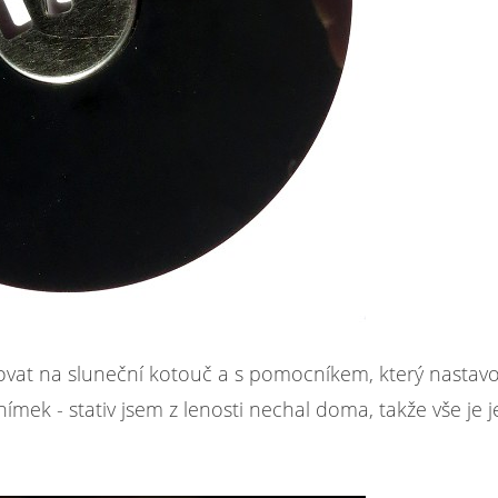
ovat na sluneční kotouč a s pomocníkem, který nastavo
snímek - stativ jsem z lenosti nechal doma, takže vše je 