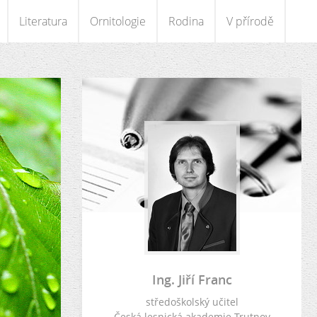
Literatura
Ornitologie
Rodina
V přírodě
Ing. Jiří Franc
středoškolský učitel
Česká lesnická akademie Trutnov