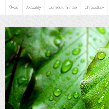
Úvod
Aktuality
Curriculum vitae
Chroustkov