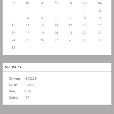
Po
Út
St
Čt
Pá
So
Ne
1
2
3
4
5
6
7
8
9
10
11
12
13
14
15
16
17
18
19
20
21
22
23
24
25
26
27
28
29
30
31
STATISTIKY
Celkem:
4890298
Měsíc:
194527
Den:
6028
Online:
117