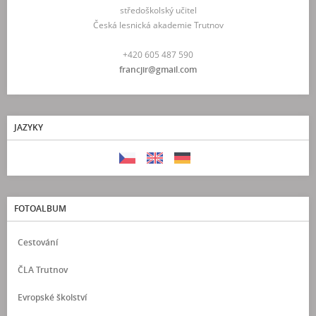
středoškolský učitel
Česká lesnická akademie Trutnov
+420 605 487 590
francjir@gmail.com
JAZYKY
FOTOALBUM
Cestování
ČLA Trutnov
Evropské školství