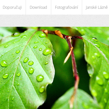
Doporučuji
Download
Fotografování
Janské Lázně