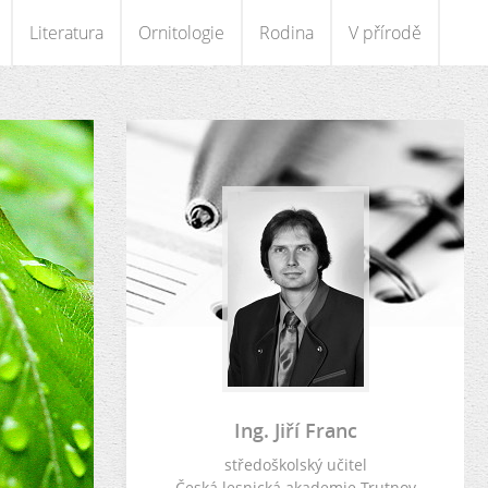
Literatura
Ornitologie
Rodina
V přírodě
Ing. Jiří Franc
středoškolský učitel
Česká lesnická akademie Trutnov