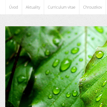
Úvod
Aktuality
Curriculum vitae
Chroustkov