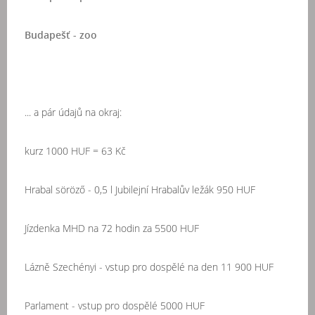
Budapešť - zoo
... a pár údajů na okraj:
kurz 1000 HUF = 63 Kč
Hrabal söröző - 0,5 l Jubilejní Hrabalův ležák 950 HUF
Jízdenka MHD na 72 hodin za 5500 HUF
Lázně Szechényi - vstup pro dospělé na den 11 900 HUF
Parlament - vstup pro dospělé 5000 HUF