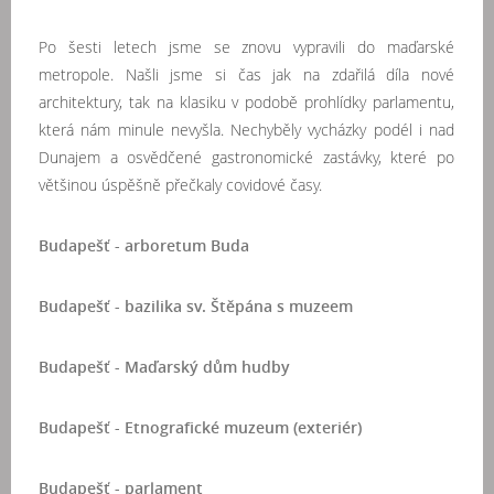
Po šesti letech jsme se znovu vypravili do maďarské
metropole. Našli jsme si čas jak na zdařilá díla nové
architektury, tak na klasiku v podobě prohlídky parlamentu,
která nám minule nevyšla
. Nechyběly
vycházky podél i nad
Dunajem a
osvědčené gastronomické zastávky, které po
většinou úspěšně přečkaly covidové časy.
Budapešť - arboretum Buda
Budapešť - bazilika sv. Štěpána s muzeem
Budapešť - Maďarský dům hudby
Budapešť - Etnografické muzeum (exteriér)
Budapešť - parlament