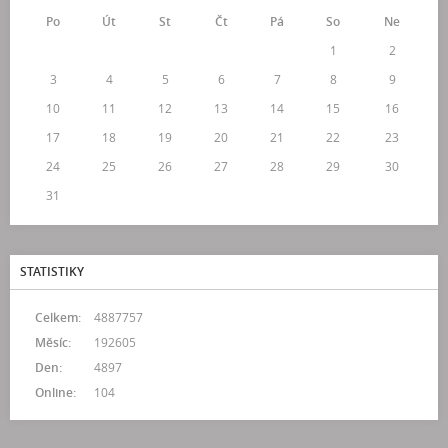
Po
Út
St
Čt
Pá
So
Ne
1
2
3
4
5
6
7
8
9
10
11
12
13
14
15
16
17
18
19
20
21
22
23
24
25
26
27
28
29
30
31
STATISTIKY
Celkem:
4887757
Měsíc:
192605
Den:
4897
Online:
104