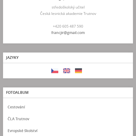
středoškolský učitel
Česká lesnická akademie Trutnov
+420 605 487 590
francjir@gmail.com
JAZYKY
FOTOALBUM
Cestování
ČLA Trutnov
Evropské školství