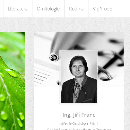
Literatura
Ornitologie
Rodina
V přírodě
Ing. Jiří Franc
středoškolský učitel
Česká lesnická akademie Trutnov