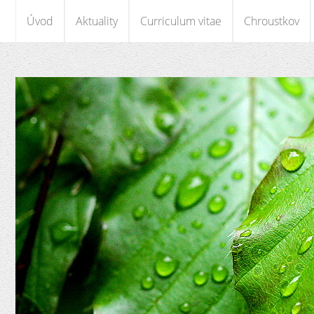
Úvod
Aktuality
Curriculum vitae
Chroustkov