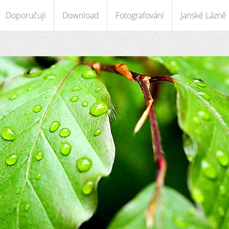
Doporučuji
Download
Fotografování
Janské Lázně