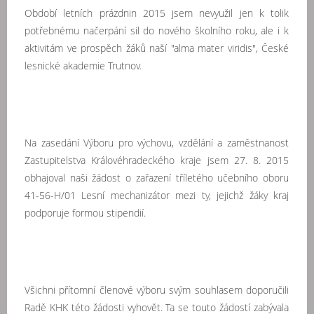
Období letních prázdnin 2015 jsem nevyužil jen k tolik
potřebnému načerpání sil do nového školního roku, ale i k
aktivitám ve prospěch žáků naší "alma mater viridis", České
lesnické akademie Trutnov.
Na zasedání Výboru pro výchovu, vzdělání a zaměstnanost
Zastupitelstva Královéhradeckého kraje jsem 27. 8. 2015
obhajoval naši žádost o zařazení tříletého učebního oboru
41-56-H/01 Lesní mechanizátor mezi ty, jejichž žáky kraj
podporuje formou stipendií.
Všichni přítomní členové výboru svým souhlasem doporučili
Radě KHK této žádosti vyhovět. Ta se touto žádostí zabývala