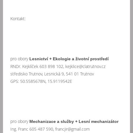
Kontakt:
pro obory
Lesnictví + Ekologie a životní prostředí
RNDr. Kejklíček 603 898 102, kejklice@clatrutnov.cz
středisko Trutnov, Lesnická 9, 541 01 Trutnov
GPS: 50.5585678N, 15.9119542E
pro obory
Mechanizace a služby + Lesní mechanizátor
Ing. Franc 605 487 590, francjir@gmail.com