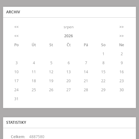
ARCHIV
<<
srpen
>>
<<
2026
>>
Po
Út
St
Čt
Pá
So
Ne
1
2
3
4
5
6
7
8
9
10
11
12
13
14
15
16
17
18
19
20
21
22
23
24
25
26
27
28
29
30
31
STATISTIKY
Celkem:
4887580