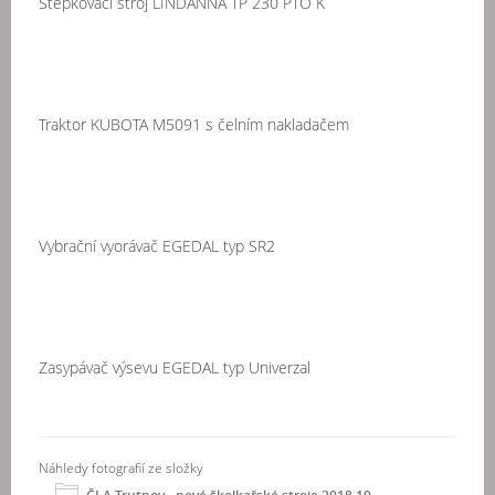
Štěpkovací stroj LINDANNA TP 230 PTO K
Traktor KUBOTA M5091 s čelním nakladačem
Vybrační vyorávač
EGEDAL typ SR2
Zasypávač výsevu EGEDAL typ Univerzal
Náhledy fotografií ze složky