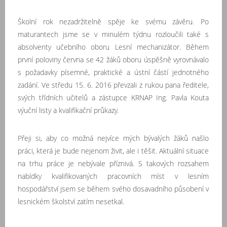
Školní rok nezadržitelně spěje ke svému závěru. Po
maturantech jsme se v minulém týdnu rozloučili také s
absolventy učebního oboru Lesní mechanizátor. Během
první poloviny června se 42 žáků oboru úspěšně vyrovnávalo
s požadavky písemné, praktické a ústní částí jednotného
zadání. Ve středu 15. 6. 2016 převzali z rukou pana ředitele,
svých třídních učitelů a zástupce KRNAP Ing. Pavla Kouta
výuční listy a kvalifikační průkazy.
Přeji si, aby co možná nejvíce mých bývalých žáků našlo
práci, která je bude nejenom živit, ale i těšit. Aktuální situace
na trhu práce je nebývale příznivá. S takových rozsahem
nabídky kvalifikovaných pracovních míst v lesním
hospodářství jsem se během svého dosavadního působení v
lesnickém školství zatím nesetkal.