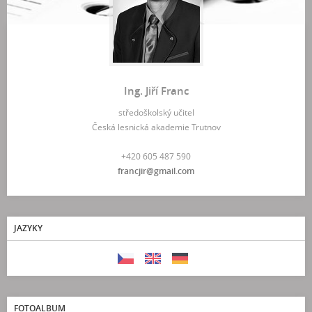
Ing. Jiří Franc
středoškolský učitel
Česká lesnická akademie Trutnov
+420 605 487 590
francjir@gmail.com
JAZYKY
FOTOALBUM