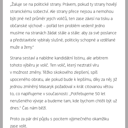
„Žaluje se na politické strany. Právem, pokud ty strany hovějí
stranickému sobectví. Ale strany přece nejsou a nemohou
býti jiné než průměr jejich voličů, ten zase závisí na tisku a
občanské výchově – pořád ten problém vedení! Jedno
musíme na stranách žádat stále a stále: aby za své poslance
a představitele vybíraly slušné, politicky schopné a vzdělané
muže a ženy.“
Strana sestaví a nabídne kandidátní listinu, ale arbitrem
tohoto výběru je volič. Ten volič, který neztratil víru
v možnost změny. Těžko skokového zlepšení, spíš
upoceného obratu, ale pokud bude k lepšímu, díky za něj. Již
jednou zmíněný Masaryk požadoval x-krát citovanou větou
to, co naplňujeme v současnosti:
„Potřebujeme 50 let
nerušeného vývoje a budeme tam, kde bychom chtěli být už
dnes.“
Čas nám běží.
Proto za pár dní půjdu s pocitem výjimečného okamžiku
zase volit.