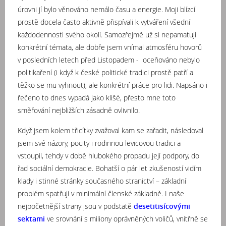
úrovni jí bylo věnováno nemálo času a energie. Moji blízcí
prostě docela často aktivně přispívali k vytváření všední
každodennosti svého okolí. Samozřejmě už si nepamatuji
konkrétní témata, ale dobře jsem vnímal atmosféru hovorů
v posledních letech před Listopadem - oceňováno nebylo
politikaření (i když k české politické tradici prostě patří a
těžko se mu vyhnout), ale konkrétní práce pro lidi. Napsáno i
řečeno to dnes vypadá jako klišé, přesto mne toto
směřování nejbližších zásadně ovlivnilo.
Když jsem kolem třicítky zvažoval kam se zařadit, následoval
jsem své názory, pocity i rodinnou levicovou tradici a
vstoupil, tehdy v době hlubokého propadu její podpory, do
řad sociální demokracie. Bohatší o pár let zkušeností vidím
klady i stinné stránky současného stranictví – základní
problém spatřuji v minimální členské základně. I naše
nejpočetnější strany jsou v podstatě
desetitisícovými
sektami
ve srovnání s miliony oprávněných voličů, vnitřně se