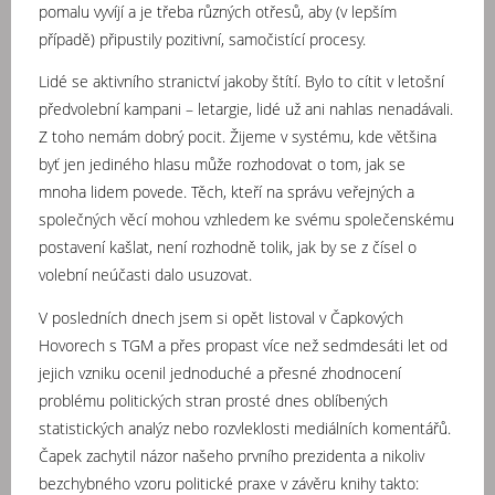
pomalu vyvíjí a je třeba různých otřesů, aby (v lepším
případě) připustily pozitivní, samočistící procesy.
Lidé se aktivního stranictví jakoby štítí. Bylo to cítit v letošní
předvolební kampani – letargie, lidé už ani nahlas nenadávali.
Z toho nemám dobrý pocit. Žijeme v systému, kde většina
byť jen jediného hlasu může rozhodovat o tom, jak se
mnoha lidem povede. Těch, kteří na správu veřejných a
společných věcí mohou vzhledem ke svému společenskému
postavení kašlat, není rozhodně tolik, jak by se z čísel o
volební neúčasti dalo usuzovat.
V posledních dnech jsem si opět listoval v Čapkových
Hovorech s TGM a přes propast více než sedmdesáti let od
jejich vzniku ocenil jednoduché a přesné zhodnocení
problému politických stran prosté dnes oblíbených
statistických analýz nebo rozvleklosti mediálních komentářů.
Čapek zachytil názor našeho prvního prezidenta a nikoliv
bezchybného vzoru politické praxe v závěru knihy takto: