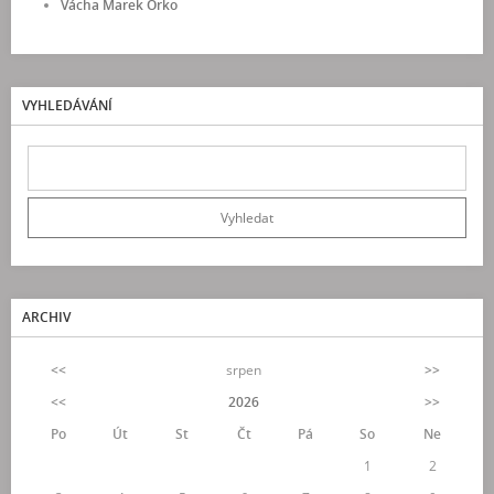
Vácha Marek Orko
VYHLEDÁVÁNÍ
ARCHIV
<<
srpen
>>
<<
2026
>>
Po
Út
St
Čt
Pá
So
Ne
1
2