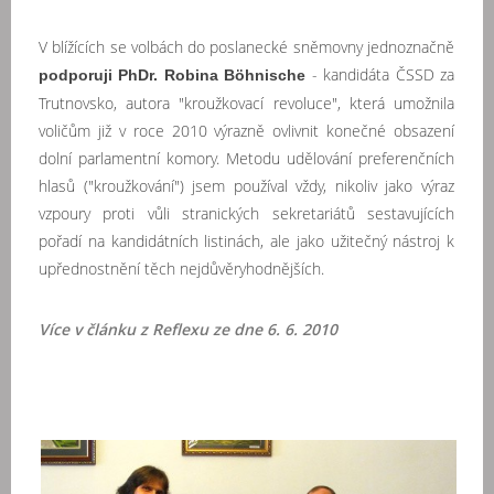
V blížících se volbách do poslanecké sněmovny jednoznačně
- kandidáta ČSSD za
podporuji PhDr. Robina Böhnische
Trutnovsko, autora "kroužkovací revoluce", která umožnila
voličům již v roce 2010 výrazně ovlivnit konečné obsazení
dolní parlamentní komory. Metodu udělování preferenčních
hlasů ("kroužkování") jsem používal vždy, nikoliv jako výraz
vzpoury proti vůli stranických sekretariátů sestavujících
pořadí na kandidátních listinách, ale jako užitečný nástroj k
upřednostnění těch nejdůvěryhodnějších.
Více v článku z Reflexu ze dne 6. 6. 2010