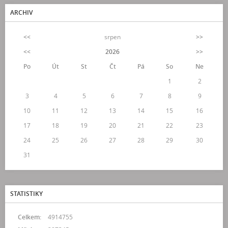
ARCHIV
<<
srpen
>>
<<
2026
>>
Po
Út
St
Čt
Pá
So
Ne
1
2
3
4
5
6
7
8
9
10
11
12
13
14
15
16
17
18
19
20
21
22
23
24
25
26
27
28
29
30
31
STATISTIKY
Celkem:
4914755