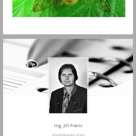
Ing. Jiří Franc
středoškolský učitel