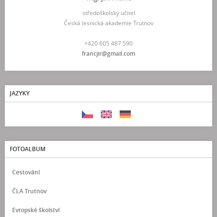
středoškolský učitel
Česká lesnická akademie Trutnov
+420 605 487 590
francjir@gmail.com
JAZYKY
FOTOALBUM
Cestování
ČLA Trutnov
Evropské školství