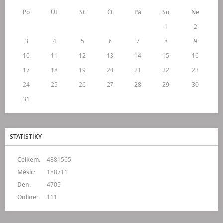
Po
Út
St
Čt
Pá
So
Ne
1
2
3
4
5
6
7
8
9
10
11
12
13
14
15
16
17
18
19
20
21
22
23
24
25
26
27
28
29
30
31
STATISTIKY
Celkem:
4881565
Měsíc:
188711
Den:
4705
Online:
111