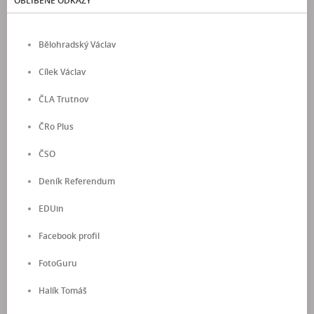
OBLÍBENÉ ODKAZY
Bělohradský Václav
Cílek Václav
ČLA Trutnov
ČRo Plus
ČSO
Deník Referendum
EDUin
Facebook profil
FotoGuru
Halík Tomáš