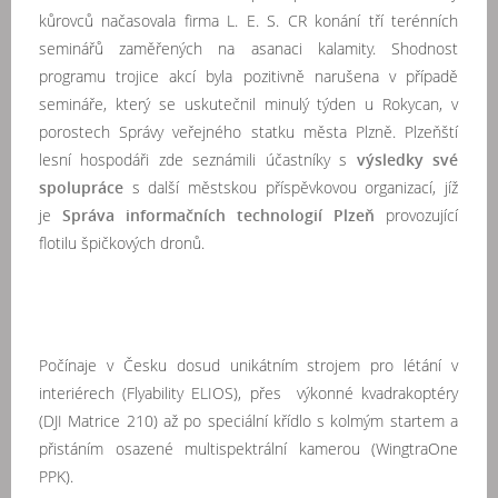
kůrovců načasovala firma L. E. S. CR konání tří terénních
seminářů zaměřených na asanaci kalamity. Shodnost
programu trojice akcí byla pozitivně narušena v případě
semináře, který se uskutečnil minulý týden u Rokycan, v
porostech Správy veřejného statku města Plzně. Plzeňští
lesní hospodáři zde seznámili účastníky s
výsledky své
spolupráce
s další městskou příspěvkovou organizací, jíž
je
Správa informačních technologií Plzeň
provozující
flotilu špičkových dronů.
Počínaje v Česku dosud unikátním strojem pro létání v
interiérech (Flyability ELIOS), přes výkonné kvadrakoptéry
(DJI Matrice 210) až po speciální křídlo s kolmým startem a
přistáním osazené multispektrální kamerou (WingtraOne
PPK).