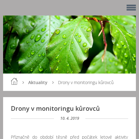
Aktuality
Drony v monitoringu kůrovců
Drony v monitoringu kůrovců
10. 4. 2019
Příznačně do období těsně před počátek letové aktivity