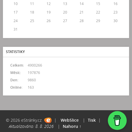
10
11
12
13
14
15
16
17
18
19
20
21
22
23
24
25
26
27
28
29
30
31
STATISTIKY
Celkem:
4900266
Měsíc:
197876
Den:
9860
Online:
163
© 2026 eStránky.cz
|
WebSlice
|
Tisk
|
Aktualizováno: 8. 8. 2026
|
Nahoru ↑