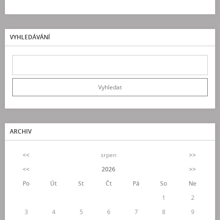
VYHLEDÁVÁNÍ
ARCHIV
<<
srpen
>>
<<
2026
>>
Po
Út
St
Čt
Pá
So
Ne
1
2
3
4
5
6
7
8
9