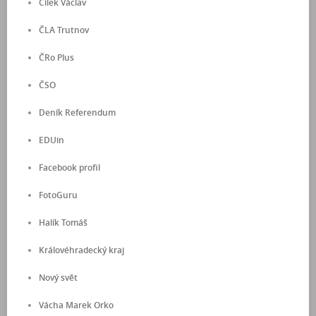
Cílek Václav
ČLA Trutnov
ČRo Plus
ČSO
Deník Referendum
EDUin
Facebook profil
FotoGuru
Halík Tomáš
Královéhradecký kraj
Nový svět
Vácha Marek Orko