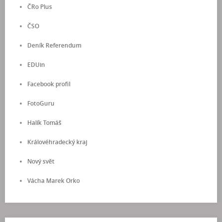
ČRo Plus
ČSO
Deník Referendum
EDUin
Facebook profil
FotoGuru
Halík Tomáš
Královéhradecký kraj
Nový svět
Vácha Marek Orko