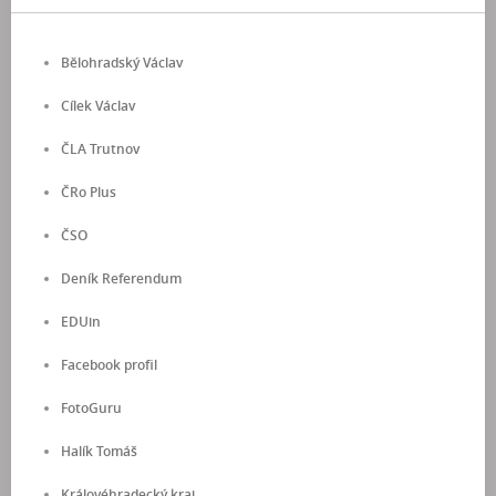
Bělohradský Václav
Cílek Václav
ČLA Trutnov
ČRo Plus
ČSO
Deník Referendum
EDUin
Facebook profil
FotoGuru
Halík Tomáš
Královéhradecký kraj