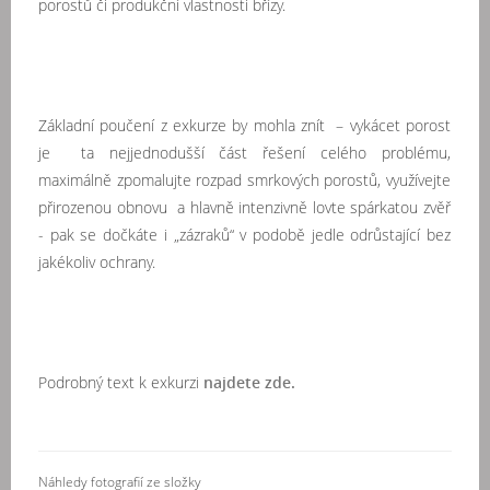
porostů či produkční vlastnosti břízy.
Základní poučení z exkurze by mohla znít – vykácet porost
je ta nejjednodušší část řešení celého problému,
maximálně zpomalujte rozpad smrkových porostů, využívejte
přirozenou obnovu a hlavně intenzivně lovte spárkatou zvěř
- pak se dočkáte i „zázraků“ v podobě jedle odrůstající bez
jakékoliv ochrany.
Podrobný text k exkurzi
najdete zde.
Náhledy fotografií ze složky