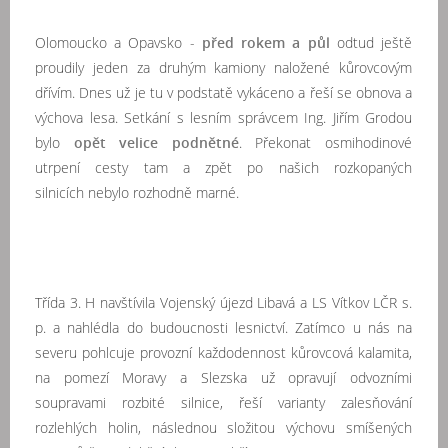
Olomoucko a Opavsko -
před rokem a půl
odtud ještě
proudily jeden za druhým
kamiony naložené kůrovcovým
dřívím. Dnes už je tu v podstatě vykáceno a řeší se obnova a
výchova lesa. Setkání s lesním správcem Ing. Jiřím Grod
ou
bylo
opět velice podnětné
. Překonat osmihodinové
utrpení cesty tam a zpět po našich rozkopaných
silnicích
nebylo rozhodně marné.
Třída 3. H navštívila Vojenský újezd Libavá a LS Vítkov LČR s.
p. a nahlédla do budoucnosti lesnictví. Zatímco u nás na
severu pohlcuje provozní každodennost kůrovcová kalamita,
na pomezí Moravy a Slezska už opravují odvozními
soupravami rozbité silnice, řeší varianty zalesňování
rozlehlých holin, následnou složitou výchovu smíšených