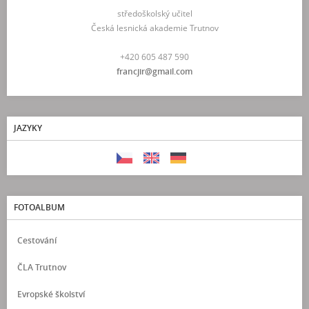
středoškolský učitel
Česká lesnická akademie Trutnov
+420 605 487 590
francjir@gmail.com
JAZYKY
FOTOALBUM
Cestování
ČLA Trutnov
Evropské školství