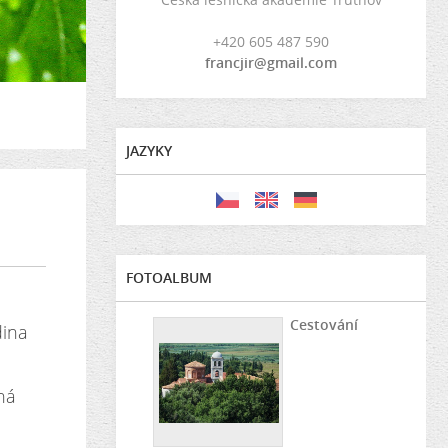
+420 605 487 590
francjir@gmail.com
JAZYKY
FOTOALBUM
Cestování
dina
ná