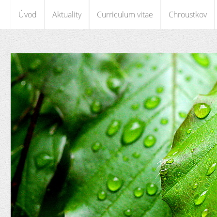
Úvod
Aktuality
Curriculum vitae
Chroustkov