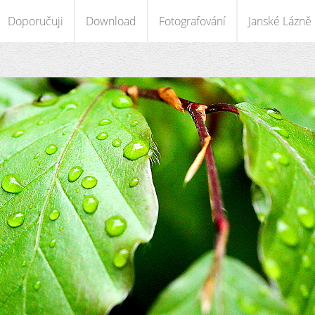
Doporučuji
Download
Fotografování
Janské Lázně