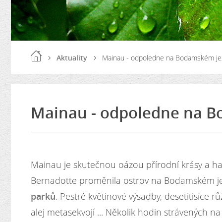
Aktuality
Mainau - odpoledne na Bodamském je
Mainau - odpoledne na 
Mainau je skutečnou oázou přírodní krásy a ha
Bernadotte proměnila ostrov na Bodamském j
parků
. Pestré květinové výsadby, desetitisíce 
alej metasekvojí ... Několik hodin strávených n