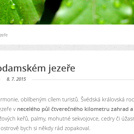
zeře
Bodamském jezeře
8. 7. 2015
rmonie, oblíbeným cílem turistů. Švédská královská ro
ezeře v
necelého půl čtverečného kilometru zahrad a
růžových keřů, palmy, mohutné sekvojovce, cedry či úžas
a ostrově bych si někdy rád zopakoval.