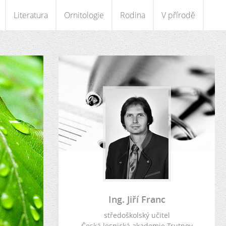
Literatura
Ornitologie
Rodina
V přírodě
Ing. Jiří Franc
středoškolský učitel
Česká lesnická akademie Trutnov