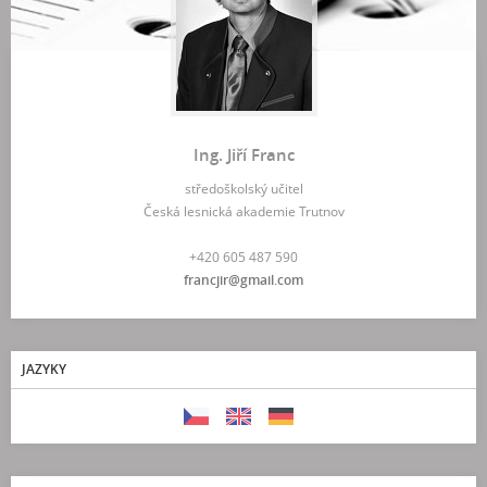
Ing. Jiří Franc
středoškolský učitel
Česká lesnická akademie Trutnov
+420 605 487 590
francjir@gmail.com
JAZYKY