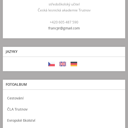
středoškolský učitel
Česká lesnická akademie Trutnov
+420 605 487 590
francjir@gmail.com
JAZYKY
FOTOALBUM
Cestování
ČLA Trutnov
Evropské školství