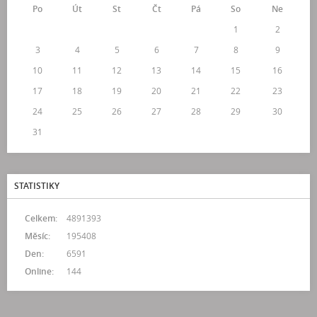
Po
Út
St
Čt
Pá
So
Ne
1
2
3
4
5
6
7
8
9
10
11
12
13
14
15
16
17
18
19
20
21
22
23
24
25
26
27
28
29
30
31
STATISTIKY
Celkem:
4891393
Měsíc:
195408
Den:
6591
Online:
144