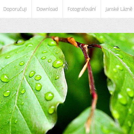
Doporučuji
Download
Fotografování
Janské Lázně