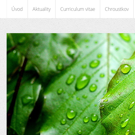
Úvod
Aktuality
Curriculum vitae
Chroustkov