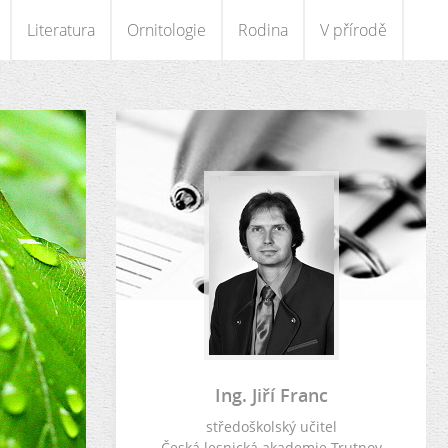
Literatura
Ornitologie
Rodina
V přírodě
Ing. Jiří Franc
středoškolský učitel
Česká lesnická akademie Trutnov