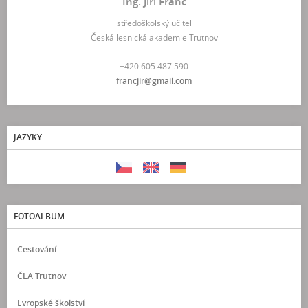
Ing. Jiří Franc
středoškolský učitel
Česká lesnická akademie Trutnov
+420 605 487 590
francjir@gmail.com
JAZYKY
FOTOALBUM
Cestování
ČLA Trutnov
Evropské školství