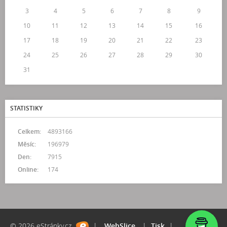
3
4
5
6
7
8
9
10
11
12
13
14
15
16
17
18
19
20
21
22
23
24
25
26
27
28
29
30
31
STATISTIKY
Celkem:
4893166
Měsíc:
196979
Den:
7915
Online:
174
© 2026 eStránky.cz
|
WebSlice
|
Tisk
|