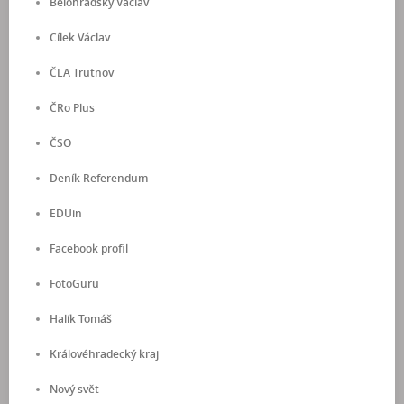
Bělohradský Václav
Cílek Václav
ČLA Trutnov
ČRo Plus
ČSO
Deník Referendum
EDUin
Facebook profil
FotoGuru
Halík Tomáš
Královéhradecký kraj
Nový svět