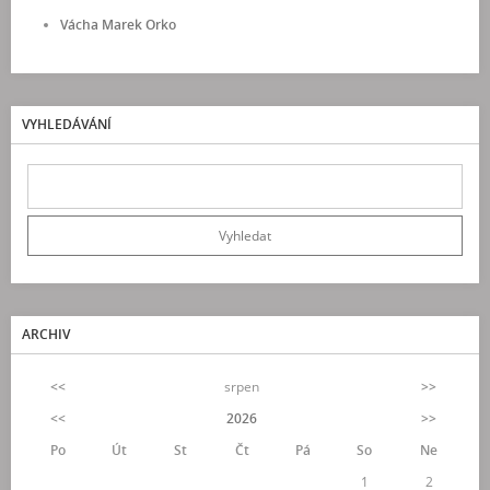
Vácha Marek Orko
VYHLEDÁVÁNÍ
ARCHIV
<<
srpen
>>
<<
2026
>>
Po
Út
St
Čt
Pá
So
Ne
1
2