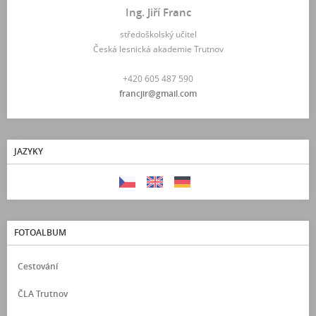
Ing. Jiří Franc
středoškolský učitel
Česká lesnická akademie Trutnov
+420 605 487 590
francjir@gmail.com
JAZYKY
FOTOALBUM
Cestování
ČLA Trutnov