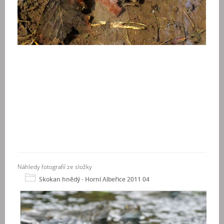
Náhledy fotografií ze složky
Skokan hnědý - Horní Albeřice 2011 04