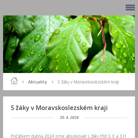
Aktuality
S žáky v Moravskoslezském kraji
S žáky v Moravskoslezském kraji
20. 4. 2024
Počátkem dubna 2024 jsme absolvovali s žáky tříd 3. E a 3.H