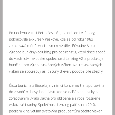
Po noclehu v kraji Petra Bezruče, na dohled Lysé hory,
pokračovala exkurze v Paskově, kde se od roku 1983
zpracovává méně kvalitní smrkové dříví. Původně šlo o
výrobce buničiny (celulózy) pro papírenství, který dnes spadá
do vlastnictví rakouské společnosti Lenzing AG a produkuje
buničinu pro výrobu viskózových vláken. Na 1 t viskózových
vláken se spotřebují asi tři tuny dřeva v podobě bílé štěpky.
Čistá buničina z Biocelu je v rámci koncernu transportována
do závodů v jihovýchodní Asii, kde se dalším chemickým
zpracováním vyrábí vlákna pro oblíbené a široce rozšířené
viskózové tkaniny. Společnost Lenzing patří s cca 20 %
podílem k největším světovým producentům těchto vláken.