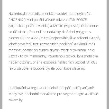
Následovala prohlídka montáže vozidel modelových řad
PHOENIX (civilní použití včetně odvozu dříví), FORCE
(vojenská a požární vozidla) a TACTIC (vojenská). Odpoledne
se účastníci přesunuli na nedaleký zkušební polygon, s
plochou 60 ha a 22 km tratí nejrozsáhlejší ve střední Evropě,
jehož prostředí, trati rozmanitých podkladů a sklonů, měli
možnost poznat při dynamických jízdách s továrními řidiči.
Zážitek to byl mimořádný. Povedenou tečkou byla prohlídka
nedávno zpřístupněné expozice nákladních vozidel TATRA v
rekonstruované budově bývalé podnikové slévárny.
Poděkování za organizaci a celodenní péči patří paní Janě
Mohylové, obchodní manažerce pro segment agro a klíčové
zákazníky.