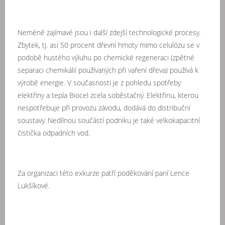
Neméně zajímavé jsou i další zdejší technologické procesy.
Zbytek, tj. asi 50 procent dřevní hmoty mimo celulózu se v
podobě hustého výluhu po chemické regeneraci (zpětné
separaci chemikálií používaných při vaření dřeva) používá k
výrobě energie. V současnosti je z pohledu spotřeby
elektřiny a tepla Biocel zcela soběstačný. Elektřinu, kterou
nespotřebuje při provozu závodu, dodává do distribuční
soustavy. Nedílnou součástí podniku je také velkokapacitní
čistička odpadních vod.
Za organizaci této exkurze patří poděkování paní Lence
Lukšíkové.