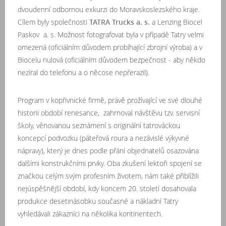
dvoudenní odbornou exkurzi do Moravskoslezského kraje.
Cílem byly společnosti
TATRA Trucks a. s.
a Lenzing Biocel
Paskov a. s. Možnost fotografovat byla v případě Tatry velmi
omezená (oficiálním důvodem probíhající zbrojní výroba) a v
Biocelu nulová (oficiálním důvodem bezpečnost - aby někdo
nezíral do telefonu a o něcose nepřerazil).
Program v kopřivnické firmě, právě prožívající ve své dlouhé
historii období renesance, zahrnoval návštěvu tzv. servisní
školy, věnovanou seznámení s originální tatrováckou
koncepcí podvozku (páteřová roura a nezávislé výkyvné
nápravy), který je dnes podle přání objednatelů osazována
dalšími konstrukčními prvky. Oba zkušení lektoři spojení se
značkou celým svým profesním životem, nám také přiblížili
nejúspěšnější období, kdy koncem 20. století dosahovala
produkce desetinásobku současné a nákladní Tatry
vyhledávali zákazníci na několika kontinentech.