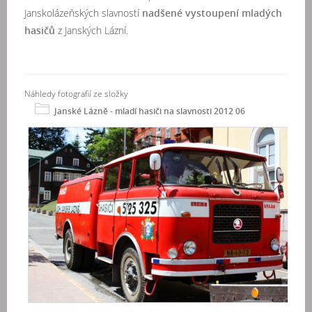
Janskolázeňských slavností
nadšené vystoupení mladých
hasičů
z Janských Lázní.
Náhledy fotografií ze složky
Janské Lázně - mladí hasiči na slavnosti 2012 06