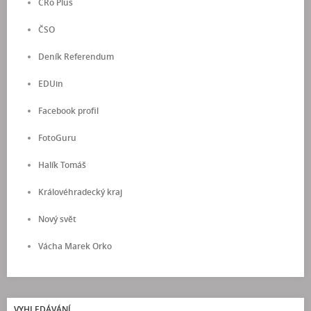
ČRo Plus
ČSO
Deník Referendum
EDUin
Facebook profil
FotoGuru
Halík Tomáš
Královéhradecký kraj
Nový svět
Vácha Marek Orko
VYHLEDÁVÁNÍ