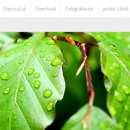
Doporučuji
Download
Fotografování
Janské Lázně