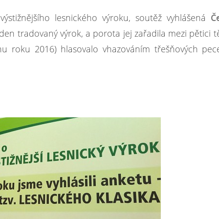
výstižnějšího lesnického výroku, soutěž vyhlášená
Č
den tradovaný výrok, a porota jej zařadila mezi pětici t
inu roku 2016) hlasovalo vhazováním třešňových pec