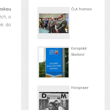
eskou
ČLA Trutnov
ěch, o
ek do
Evropské
školství
Fotopraxe