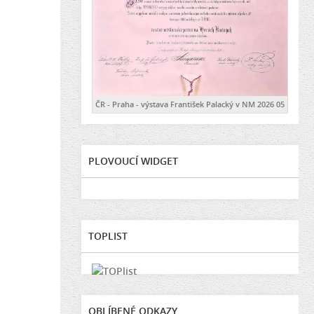
ČR - Praha - výstava František Palacký v NM 2026 05
PLOVOUCÍ WIDGET
TOPLIST
OBLÍBENÉ ODKAZY