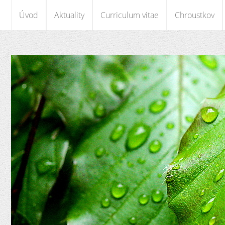
Úvod
Aktuality
Curriculum vitae
Chroustkov