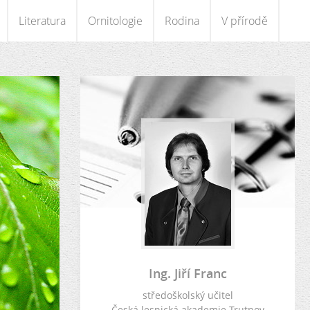
Literatura
Ornitologie
Rodina
V přírodě
Ing. Jiří Franc
středoškolský učitel
Česká lesnická akademie Trutnov