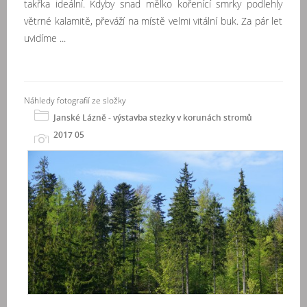
takřka ideální. Kdyby snad mělko kořenící smrky podlehly
větrné kalamitě, převáží na místě velmi vitální buk. Za pár let
uvidíme ...
Náhledy fotografií ze složky
Janské Lázně - výstavba stezky v korunách stromů
2017 05