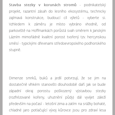
Stavba stezky v korunách stromů
- podnikatelský
projekt, razantní zásah do lesního ekosystému, technicky
zajímavá konstrukce, budoucí cíl výletů - vyberte si.
Vzhledem k záměru je místo vybráno vhodně, od
parkoviště na Hoffmankách porůstá svah směrem k Janským
Lázním mimořádně kvalitní porost tvořený tzv. hercynskou
směsí - typickými dřevinami středoevropského podhorského
stupně.
Dimenze smrků, buků a jedlí potvrzují, že se jim na
dostatečně vlhkém stanovišti dlouhodobě daří. Jak se bude
západní okraj porostu poškozený výstavbou stezky
(rozfrézované kořeny, uhutnění půdy) dál vyvíjet záleží
především na počasí - letošní zima a zatím na srážky bohaté,
chladné jaro potlačující vývoj kůrovce jsou pro zdraví lesa