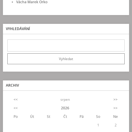
Vácha Marek Orko
VYHLEDÁVÁNÍ
ARCHIV
<<
srpen
>>
<<
2026
>>
Po
Út
St
Čt
Pá
So
Ne
1
2