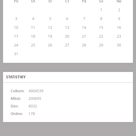
Po
Út
St
Čt
Pá
So
Ne
1
2
3
4
5
6
7
8
9
10
11
12
13
14
15
16
17
18
19
20
21
22
23
24
25
26
27
28
29
30
31
STATISTIKY
Celkem:
4904539
Měsíc:
200695
Den:
8032
Online:
178