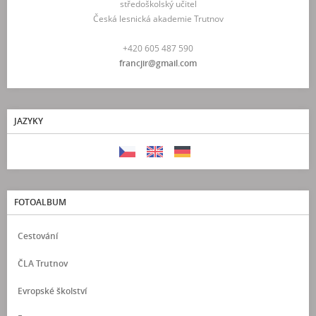
středoškolský učitel
Česká lesnická akademie Trutnov
+420 605 487 590
francjir@gmail.com
JAZYKY
FOTOALBUM
Cestování
ČLA Trutnov
Evropské školství