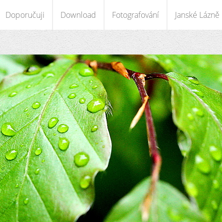
Doporučuji
Download
Fotografování
Janské Lázně