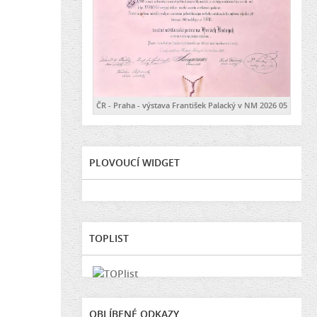
ČR - Praha - výstava František Palacký v NM 2026 05
PLOVOUCÍ WIDGET
TOPLIST
OBLÍBENÉ ODKAZY