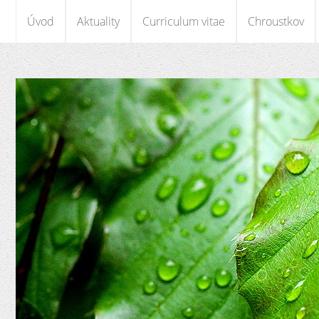
Úvod
Aktuality
Curriculum vitae
Chroustkov