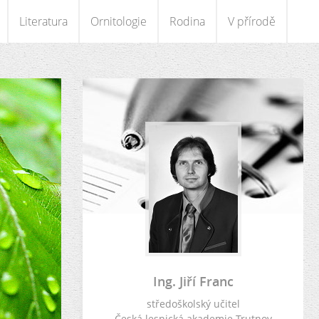
Literatura
Ornitologie
Rodina
V přírodě
Ing. Jiří Franc
středoškolský učitel
Česká lesnická akademie Trutnov