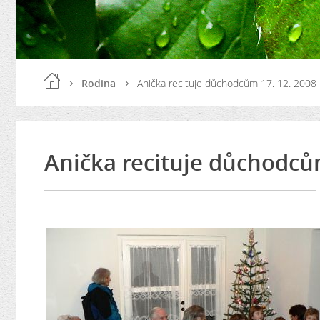
Rodina
Anička recituje důchodcům 17. 12. 2008
Anička recituje důchodců