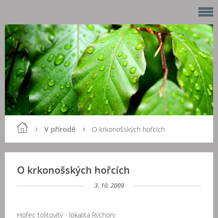
V přírodě
O krkonošských hořcích
O krkonošských hořcích
3. 10. 2009
Hořec tolitovitý - lokalita Rýchory