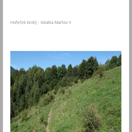
Hořeček brvitý - lokalita Maršov II