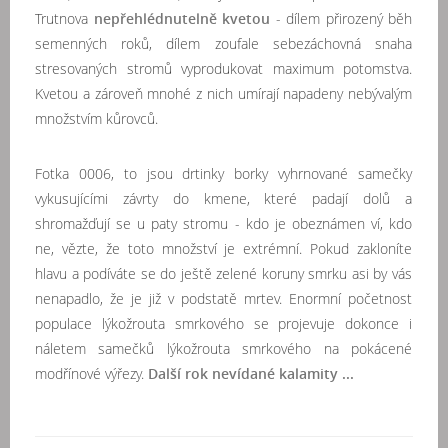
Trutnova
nepřehlédnutelně kvetou
- dílem přirozený běh
semenných roků, dílem zoufale sebezáchovná snaha
stresovaných stromů vyprodukovat maximum potomstva.
Kvetou a zároveň mnohé z nich umírají napadeny nebývalým
množstvím kůrovců.
Fotka 0006, to jsou drtinky borky vyhrnované samečky
vykusujícími závrty do kmene, které padají dolů a
shromažďují se u paty stromu - kdo je obeznámen ví, kdo
ne, vězte, že toto množství je extrémní. Pokud zakloníte
hlavu a podíváte se do ještě zelené koruny smrku asi by vás
nenapadlo, že je již v podstatě mrtev. Enormní početnost
populace lýkožrouta smrkového se projevuje dokonce i
náletem samečků lýkožrouta smrkového na pokácené
modřínové výřezy.
Další rok nevídané kalamity ...