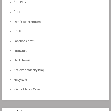
ČRo Plus
ČSO
Deník Referendum
EDUin
Facebook profil
FotoGuru
Halík Tomáš
Královéhradecký kraj
Nový svět
Vácha Marek Orko