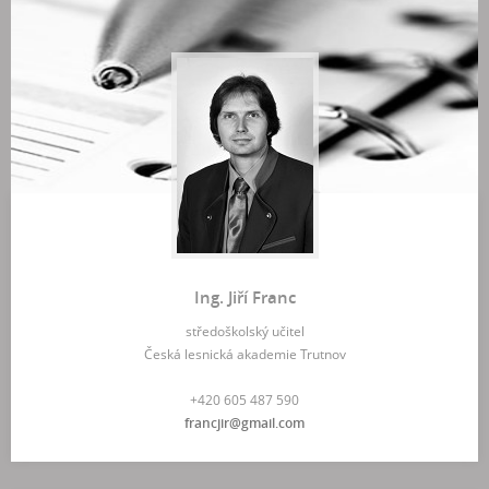
Ing. Jiří Franc
středoškolský učitel
Česká lesnická akademie Trutnov
+420 605 487 590
francjir@gmail.com