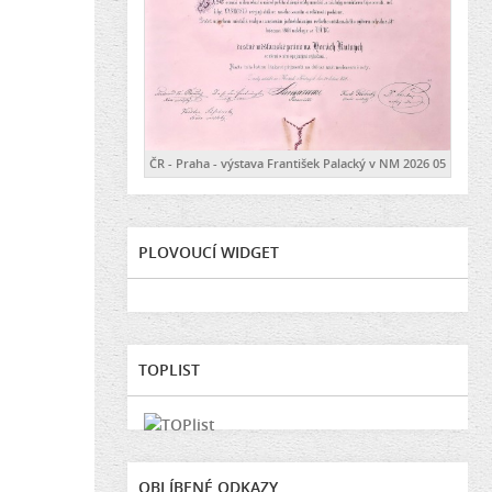
ČR - Praha - výstava František Palacký v NM 2026 05
PLOVOUCÍ WIDGET
TOPLIST
OBLÍBENÉ ODKAZY