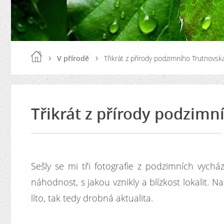
V přírodě
Třikrát z přírody podzimního Trutnovsk
Třikrát z přírody podzimn
Sešly se mi tři fotografie z podzimních vychá
náhodnost, s jakou vznikly a blízkost lokalit. N
líto, tak tedy drobná aktualita.