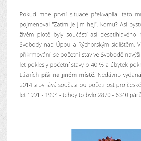
Pokud mne první situace překvapila, tato mn
pojmenoval "Zatím je jim hej". Komu? Asi bys
živém plotě byly součástí asi desetihlavého
Svobody nad Úpou a Rýchorským sídlištěm. V 
přikrmování, se početní stav ve Svobodě navýši
let poklesly početní stavy o 40 % a úbytek pok
Lázních
píši na jiném místě
. Nedávno vydaná 
2014 srovnává současnou početnost pro české 
let 1991 - 1994 - tehdy to bylo 2870 - 6340 párů