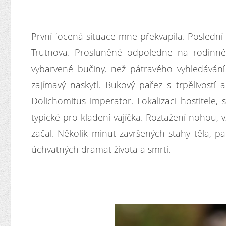
První focená situace mne překvapila. Poslední 
Trutnova. Prosluněné odpoledne na rodinn
vybarvené bučiny, než pátravého vyhledávání
zajímavý naskytl. Bukový pařez s trpělivost
Dolichomitus imperator. Lokalizaci hostitele, s
typické pro kladení vajíčka. Roztažení nohou, 
začal. Několik minut završených stahy těla, 
úchvatných dramat života a smrti.