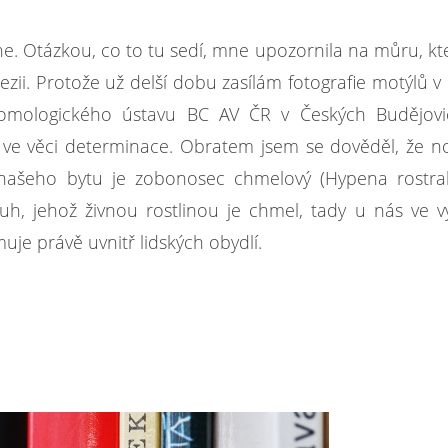
ne. Otázkou, co to tu sedí, mne upozornila na můru, kt
ii. Protože už delší dobu zasílám fotografie motýlů v
tomologického ústavu BC AV ČR v Českých Budějovic
l ve věci determinace. Obratem jsem se dověděl, že 
o našeho bytu je zobonosec chmelový (Hypena rostrali
ruh, jehož živnou rostlinou je chmel, tady u nás ve v
je právě uvnitř lidských obydlí.