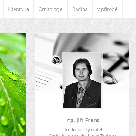
Literatura
Ornitologie
Rodina
V přírodě
Ing. Jiří Franc
středoškolský učitel
Česká lesnická akademie Trutnov