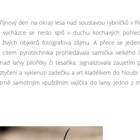
říjnový den na okraji lesa nad soustavou rybníčků v P
é vycházce se neslo spíš v duchu kochavých pohle
 živých objektů fotografova zájmu. A přece se jed
í a citem pyrotechnika prohledávala samička velkého
nad larvy pilořitky či tesaříka, signalizovala zaujetím 
vztyčení a vyklenutí zadečku a vrt kladélkem do hloubi
patrně samotným vpuštěním vajíčka do larvy. Jedno z