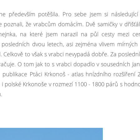
e především potěšila. Pro sebe jsem si následující
te poznali, že vrabcům domácím. Dvě samičky v dřišť
 hejnka, na které jsem narazil na půl cesty mezi c
posledních dvou letech, asi zejména vlivem mírných
l. Celkově to však s vrabci nevypadá dobře. Za posledn
račuje. O tom jak to s vrabci dopadlo v sousedních Ja
publikace Ptáci Krkonoš - atlas hnízdního rozšíření 
i polské Krkonoše v rozmezí 1100 - 1800 párů s hodn
.