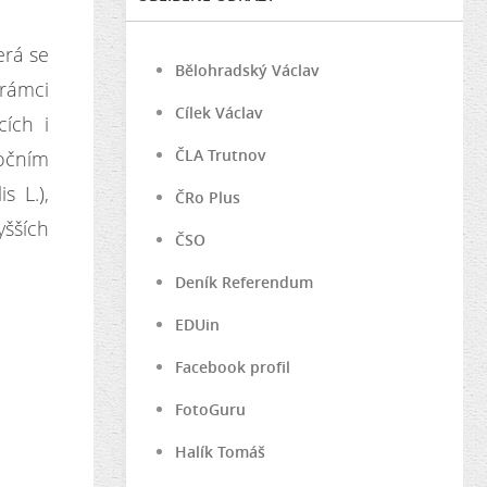
erá se
Bělohradský Václav
 rámci
Cílek Václav
ích i
ČLA Trutnov
nočním
s L.),
ČRo Plus
yšších
ČSO
Deník Referendum
EDUin
Facebook profil
FotoGuru
Halík Tomáš