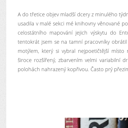
A do třetice objev mladší dcery z minulého týd
usadila v malé sekci mé knihovny věnované poez
celostátního mapování jejich výskytu do En
tentokrát jsem se na tamní pracovníky obráti
motýlem, který si vybral nejpoetičtější míst
široce rozšířený, zbarvením velmi variabilní d
polohách nahrazený kopřivou. Často prý přezimu