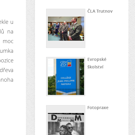
ČLA Trutnov
ekle u
dů na
en moc
 lumka
Evropské
pozice
školství
 dřeva
 mnoha
Fotopraxe