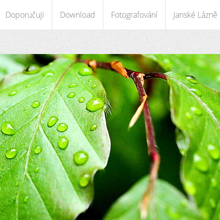
Doporučuji
Download
Fotografování
Janské Lázně