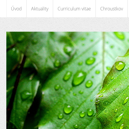
Úvod
Aktuality
Curriculum vitae
Chroustkov