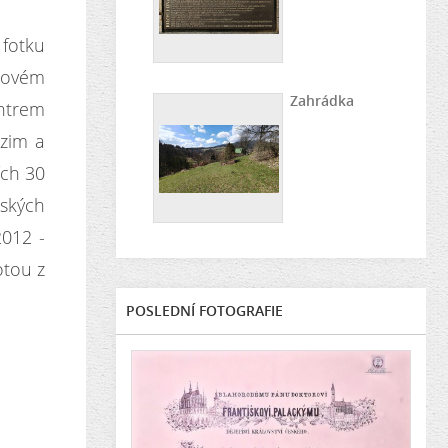
 fotku
álovém
Zahrádka
entrem
 zim a
ích 30
nských
2012 -
otou z
POSLEDNÍ FOTOGRAFIE